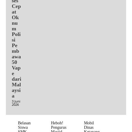
ses
Cep
at
Ok
nu
m
Poli
si
Pe
mb
awa
50
Vap
e
dari
Mal
aysi
a
3 Juni
2026
Belasan
Heboh!
Mobil
Siswa
Pengurus
Dinas
SMK
Masjid
Ketapang