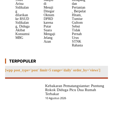
Arina
di
dan
Sidikalan
Mesuji
Pertanian
g
Ditegur
, Berpelat
dilarikan
Oknum
Hitam,
ke RSUD
DPRD
Tumiur
Sidikalan
karena
Gultom
g, Diduga
Putar
Sebut
Akibat
Suara
Tidak
Konsumsi
Mengaji
Pernah
MBG
Jelang
Urus
Azan
STNK
Rahasia
TERPOPULER
[wpp post_type='post' limit=5 range='daily' order_by='views']
Kebakaran Pematangsiantar: Puntung
Rokok Diduga Picu Dua Rumah
Terbakar
10 Agustus 2026