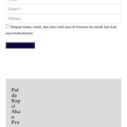
Ema
Web
Simpan nama, email, dan situs web saya di browser ini untuk lain kali
saya berkomentar.
Facebook
X
Pinterest
WhatsApp
Pol
da
Kep
ri
Aka
n
Pro