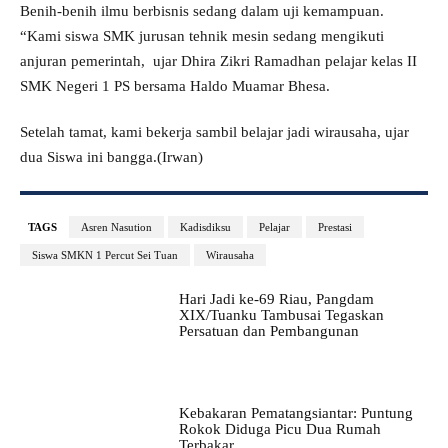
Benih-benih ilmu berbisnis sedang dalam uji kemampuan.
“Kami siswa SMK jurusan tehnik mesin sedang mengikuti
anjuran pemerintah, ujar Dhira Zikri Ramadhan pelajar kelas II
SMK Negeri 1 PS bersama Haldo Muamar Bhesa.
Setelah tamat, kami bekerja sambil belajar jadi wirausaha, ujar
dua Siswa ini bangga.(Irwan)
TAGS
Asren Nasution
Kadisdiksu
Pelajar
Prestasi
Siswa SMKN 1 Percut Sei Tuan
Wirausaha
Hari Jadi ke-69 Riau, Pangdam
XIX/Tuanku Tambusai Tegaskan
Persatuan dan Pembangunan
Kebakaran Pematangsiantar: Puntung
Rokok Diduga Picu Dua Rumah
Terbakar