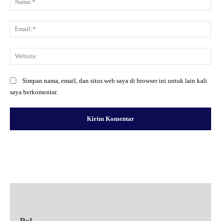
Ema
Web
Simpan nama, email, dan situs web saya di browser ini untuk lain kali
saya berkomentar.
Facebook
X
Pinterest
WhatsApp
Pol