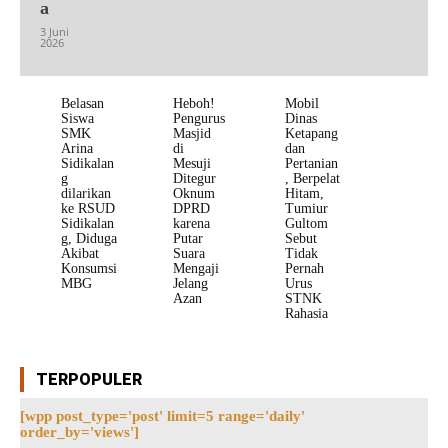
a
3 Juni
2026
Belasan
Heboh!
Mobil
Siswa
Pengurus
Dinas
SMK
Masjid
Ketapang
Arina
di
dan
Sidikalan
Mesuji
Pertanian
g
Ditegur
, Berpelat
dilarikan
Oknum
Hitam,
ke RSUD
DPRD
Tumiur
Sidikalan
karena
Gultom
g, Diduga
Putar
Sebut
Akibat
Suara
Tidak
Konsumsi
Mengaji
Pernah
MBG
Jelang
Urus
Azan
STNK
Rahasia
TERPOPULER
[wpp post_type='post' limit=5 range='daily'
order_by='views']