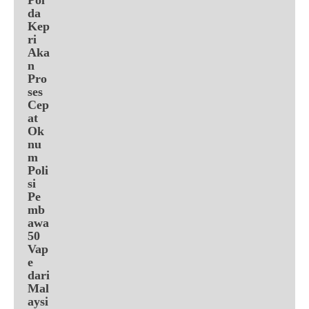
da
Kep
ri
Aka
n
Pro
ses
Cep
at
Ok
nu
m
Poli
si
Pe
mb
awa
50
Vap
e
dari
Mal
aysi