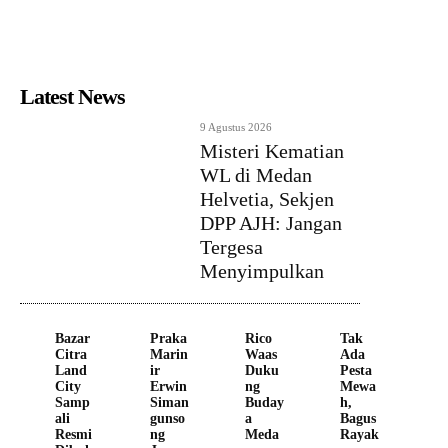
Latest News
9 Agustus 2026
Misteri Kematian
WL di Medan
Helvetia, Sekjen
DPP AJH: Jangan
Tergesa
Menyimpulkan
Bazar
Praka
Rico
Tak
Citra
Marin
Waas
Ada
Land
ir
Duku
Pesta
City
Erwin
ng
Mewa
Samp
Siman
Buday
h,
ali
gunso
a
Bagus
Resmi
ng
Meda
Rayak