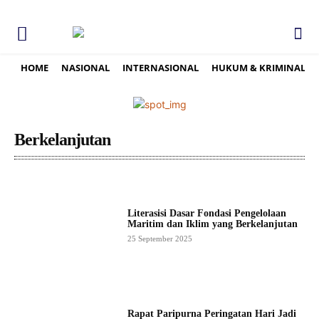
HOME
NASIONAL
INTERNASIONAL
HUKUM & KRIMINAL
Berkelanjutan
Literasisi Dasar Fondasi Pengelolaan
Maritim dan Iklim yang Berkelanjutan
25 September 2025
Rapat Paripurna Peringatan Hari Jadi