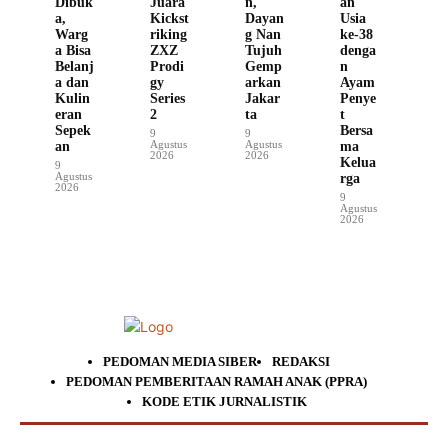
Dibuk
Juara
n,
an
a,
Kickst
Dayan
Usia
Warg
riking
g Nan
ke-38
a Bisa
ZXZ
Tujuh
denga
Belanj
Prodi
Gemp
n
a dan
gy
arkan
Ayam
Kulin
Series
Jakar
Penye
eran
2
ta
t
Sepek
Bersa
9
9
Agustus
Agustus
an
ma
2026
2026
Kelua
9
Agustus
rga
2026
9
Agustus
2026
PEDOMAN MEDIA SIBER
REDAKSI
PEDOMAN PEMBERITAAN RAMAH ANAK (PPRA)
KODE ETIK JURNALISTIK