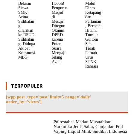
Belasan
Heboh!
Mobil
Siswa
Pengurus
Dinas
SMK
Masjid
Ketapang
Arina
di
dan
Sidikalan
Mesuji
Pertanian
g
Ditegur
, Berpelat
dilarikan
Oknum
Hitam,
ke RSUD
DPRD
Tumiur
Sidikalan
karena
Gultom
g, Diduga
Putar
Sebut
Akibat
Suara
Tidak
Konsumsi
Mengaji
Pernah
MBG
Jelang
Urus
Azan
STNK
Rahasia
TERPOPULER
[wpp post_type='post' limit=5 range='daily'
order_by='views']
Polrestabes Medan Musnahkan
Narkotika Jenis Sabu, Ganja dan Pod
Vaping Liquid Milik Sindikat Indonesia