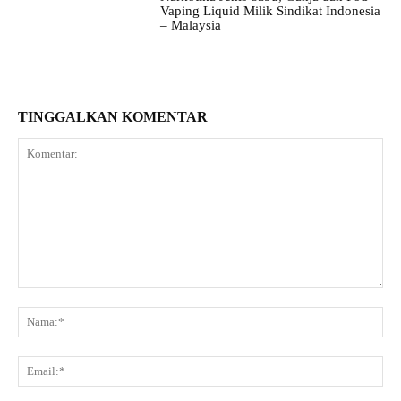
Vaping Liquid Milik Sindikat Indonesia
– Malaysia
TINGGALKAN KOMENTAR
Komentar:
Na
Ema