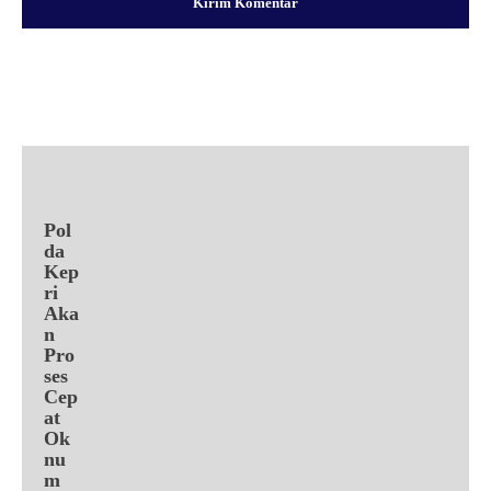
Facebook
X
Pinterest
WhatsApp
Pol
da
Kep
ri
Aka
n
Pro
ses
Cep
at
Ok
nu
m