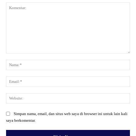
Komentar:
Na
Ema
Web
Simpan nama, email, dan situs web saya di browser ini untuk lain kali
saya berkomentar.