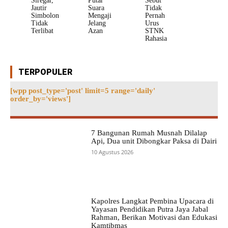
Siregar,
Putar
Sebut
Jautir
Suara
Tidak
Simbolon
Mengaji
Pernah
Tidak
Jelang
Urus
Terlibat
Azan
STNK
Rahasia
TERPOPULER
[wpp post_type='post' limit=5 range='daily'
order_by='views']
7 Bangunan Rumah Musnah Dilalap
Api, Dua unit Dibongkar Paksa di Dairi
10 Agustus 2026
Kapolres Langkat Pembina Upacara di
Yayasan Pendidikan Putra Jaya Jabal
Rahman, Berikan Motivasi dan Edukasi
Kamtibmas