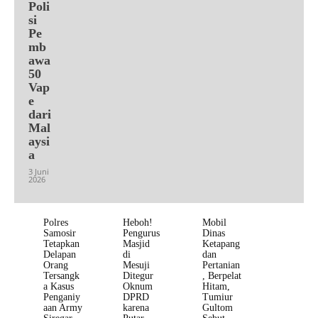
Poli
si
Pe
mb
awa
50
Vap
e
dari
Mal
aysi
a
3 Juni
2026
Polres
Heboh!
Mobil
Samosir
Pengurus
Dinas
Tetapkan
Masjid
Ketapang
Delapan
di
dan
Orang
Mesuji
Pertanian
Tersangk
Ditegur
, Berpelat
a Kasus
Oknum
Hitam,
Penganiy
DPRD
Tumiur
aan Army
karena
Gultom