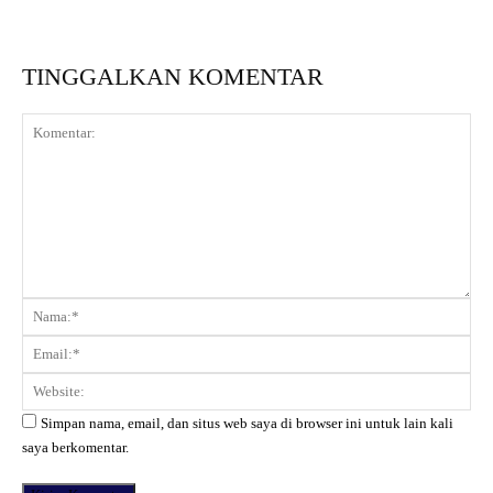
TINGGALKAN KOMENTAR
Komentar:
Na
Ema
Web
Simpan nama, email, dan situs web saya di browser ini untuk lain kali
saya berkomentar.