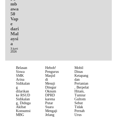
mb
awa
50
Vap
e
dari
Mal
aysi
a
3 Juni
2026
Belasan
Heboh!
Mobil
Siswa
Pengurus
Dinas
SMK
Masjid
Ketapang
Arina
di
dan
Sidikalan
Mesuji
Pertanian
g
Ditegur
, Berpelat
dilarikan
Oknum
Hitam,
ke RSUD
DPRD
Tumiur
Sidikalan
karena
Gultom
g, Diduga
Putar
Sebut
Akibat
Suara
Tidak
Konsumsi
Mengaji
Pernah
MBG
Jelang
Urus