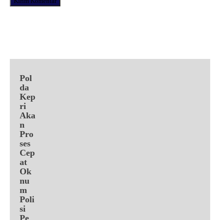
Facebook
X
Pinterest
WhatsApp
Pol
da
Kep
ri
Aka
n
Pro
ses
Cep
at
Ok
nu
m
Poli
si
Pe