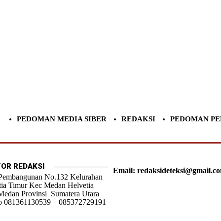
PEDOMAN MEDIA SIBER
REDAKSI
PEDOMAN PE
OR REDAKSI
Email: redaksideteksi@gmail.c
 Pembangunan No.132 Kelurahan
tia Timur Kec Medan Helvetia
Medan Provinsi Sumatera Utara
 081361130539 – 085372729191