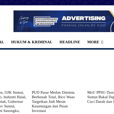
AL
HUKUM & KRIMINAL
HEADLINE
MORE
on, OJK Sumut,
PUD Pasar Medan Diminta
MoU PPSU-Tiong
, Industri Halal,
Berbenah Total, Rico Waas
Sumut Bakal Da
iah, Gubernur
Targetkan Jadi Mesin
Cuci Darah dan
ov Sumut,
Keuntungan dan Pusat
i Sasongko,
Investasi