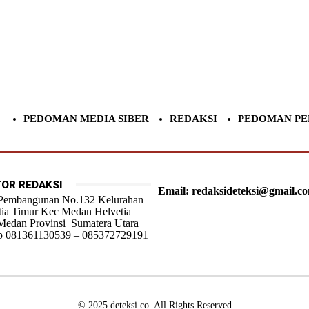
PEDOMAN MEDIA SIBER
REDAKSI
PEDOMAN PE
OR REDAKSI
Email: redaksideteksi@gmail.c
 Pembangunan No.132 Kelurahan
tia Timur Kec Medan Helvetia
Medan Provinsi Sumatera Utara
 081361130539 – 085372729191
© 2025 deteksi.co. All Rights Reserved