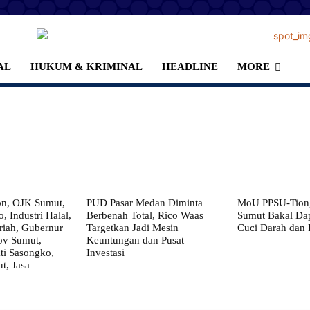
AL
HUKUM & KRIMINAL
HEADLINE
MORE
on, OJK Sumut,
PUD Pasar Medan Diminta
MoU PPSU-Tiong
, Industri Halal,
Berbenah Total, Rico Waas
Sumut Bakal Da
iah, Gubernur
Targetkan Jadi Mesin
Cuci Darah dan
ov Sumut,
Keuntungan dan Pusat
i Sasongko,
Investasi
, Jasa