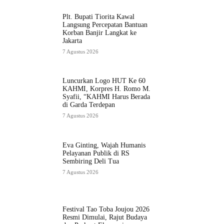
Plt. Bupati Tiorita Kawal
Langsung Percepatan Bantuan
Korban Banjir Langkat ke
Jakarta
7 Agustus 2026
Luncurkan Logo HUT Ke 60
KAHMI, Korpres H. Romo M.
Syafii, “KAHMI Harus Berada
di Garda Terdepan
7 Agustus 2026
Eva Ginting, Wajah Humanis
Pelayanan Publik di RS
Sembiring Deli Tua
7 Agustus 2026
Festival Tao Toba Joujou 2026
Resmi Dimulai, Rajut Budaya