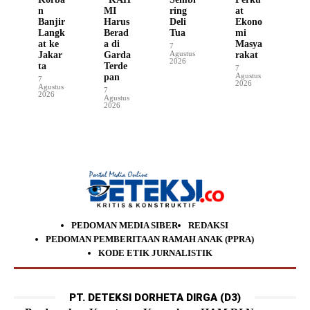
n
MI
ring
at
Banjir
Harus
Deli
Ekono
Langk
Berad
Tua
mi
at ke
a di
Masya
7
Agustus
Jakar
Garda
rakat
2026
ta
Terde
7
Agustus
pan
7
2026
Agustus
7
2026
Agustus
2026
PEDOMAN MEDIA SIBER
REDAKSI
PEDOMAN PEMBERITAAN RAMAH ANAK (PPRA)
KODE ETIK JURNALISTIK
PT. DETEKSI DORHETA DIRGA (D3)