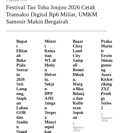
9 Agustus 2026
Festival Tao Toba Joujou 2026 Cetak
Transaksi Digital Rp6 Miliar, UMKM
Samosir Makin Bergairah
Bupat
Mister
Bazar
Praka
i
i
Citra
Marin
Elfian
Kema
Land
ir
ah
tian
City
Erwin
Buka
WL di
Samp
Siman
Piala
Meda
ali
gunso
Soerat
n
Resmi
ng
in
Helvet
Dibuk
Juara
2026
ia,
a,
Kickst
Seri
Sekje
Warg
riking
Lamp
n
a Bisa
ZXZ
ung,
DPP
Belanj
Prodi
Siapk
AJH:
a dan
gy
an
Janga
Kulin
Series
Lahan
n
eran
2
GOR
Terges
Sepek
9
dan
a
an
Agustus
2026
Stadio
Menyi
9
n
mpul
Agustus
2026
Stand
kan