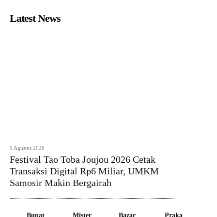
Latest News
9 Agustus 2026
Festival Tao Toba Joujou 2026 Cetak
Transaksi Digital Rp6 Miliar, UMKM
Samosir Makin Bergairah
Bupat
Mister
Bazar
Praka