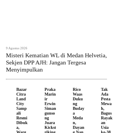
9 Agustus 2026
Misteri Kematian WL di Medan Helvetia,
Sekjen DPP AJH: Jangan Tergesa
Menyimpulkan
Bazar
Praka
Rico
Tak
Citra
Marin
Waas
Ada
Land
ir
Duku
Pesta
City
Erwin
ng
Mewa
Samp
Siman
Buday
h,
ali
gunso
a
Bagus
Resmi
ng
Meda
Rayak
Dibuk
Juara
n,
an
a,
Kickst
Dayan
Usia
Warg
riking
g Nan
ke-38