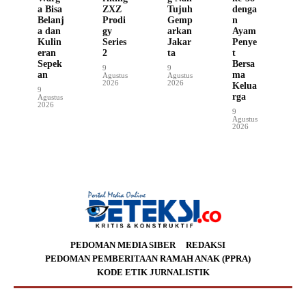
a Bisa
ZXZ
Tujuh
denga
Belanj
Prodi
Gemp
n
a dan
gy
arkan
Ayam
Kulin
Series
Jakar
Penye
eran
2
ta
t
Sepek
Bersa
9
9
an
ma
Agustus
Agustus
2026
2026
Kelua
9
rga
Agustus
2026
9
Agustus
2026
PEDOMAN MEDIA SIBER
REDAKSI
PEDOMAN PEMBERITAAN RAMAH ANAK (PPRA)
KODE ETIK JURNALISTIK