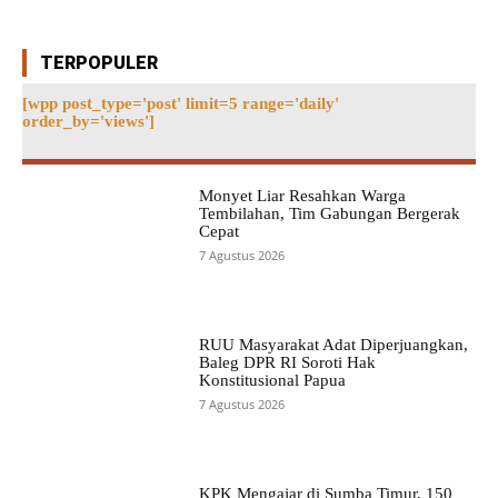
TERPOPULER
[wpp post_type='post' limit=5 range='daily'
order_by='views']
Monyet Liar Resahkan Warga
Tembilahan, Tim Gabungan Bergerak
Cepat
7 Agustus 2026
RUU Masyarakat Adat Diperjuangkan,
Baleg DPR RI Soroti Hak
Konstitusional Papua
7 Agustus 2026
KPK Mengajar di Sumba Timur, 150