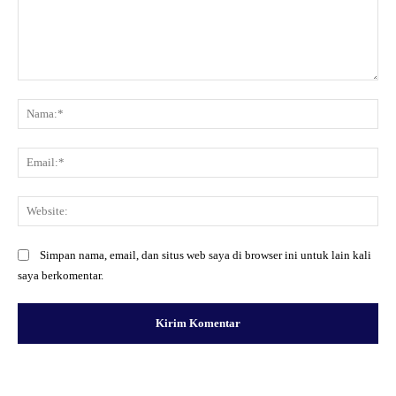
Komentar:
Na
Ema
Web
Simpan nama, email, dan situs web saya di browser ini untuk lain kali
saya berkomentar.
Facebook
X
Pinterest
WhatsApp