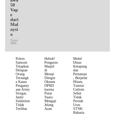
50
Vap
e
dari
Mal
aysi
a
3 Juni
2026
Polres
Heboh!
Mobil
Samosir
Pengurus
Dinas
Tetapkan
Masjid
Ketapang
Delapan
di
dan
Orang
Mesuji
Pertanian
Tersangk
Ditegur
, Berpelat
a Kasus
Oknum
Hitam,
Penganiy
DPRD
Tumiur
aan Army
karena
Gultom
Siregar,
Putar
Sebut
Jautir
Suara
Tidak
Simbolon
Mengaji
Pernah
Tidak
Jelang
Urus
Terlibat
Azan
STNK
Rahasia