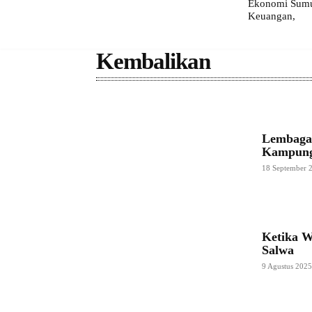
Ekonomi Sumut
Keuangan,
Kembalikan
Lembaga 
Kampung
18 September 
Ketika W
Salwa
9 Agustus 202