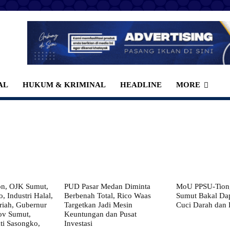
AL
HUKUM & KRIMINAL
HEADLINE
MORE
on, OJK Sumut,
PUD Pasar Medan Diminta
MoU PPSU-Tiong
, Industri Halal,
Berbenah Total, Rico Waas
Sumut Bakal Da
iah, Gubernur
Targetkan Jadi Mesin
Cuci Darah dan
ov Sumut,
Keuntungan dan Pusat
i Sasongko,
Investasi