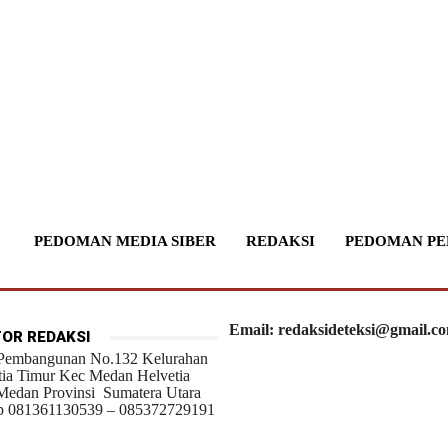
PEDOMAN MEDIA SIBER
REDAKSI
PEDOMAN PE
Email: redaksideteksi@gmail.c
OR REDAKSI
 Pembangunan No.132 Kelurahan
tia Timur Kec Medan Helvetia
Medan Provinsi Sumatera Utara
 081361130539 – 085372729191