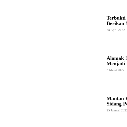
Terbukti
Berikan 
28 April 2022
Alamak !
Menjadi
3 Maret 2022
Mantan 
Sidang P
25 Januari 202