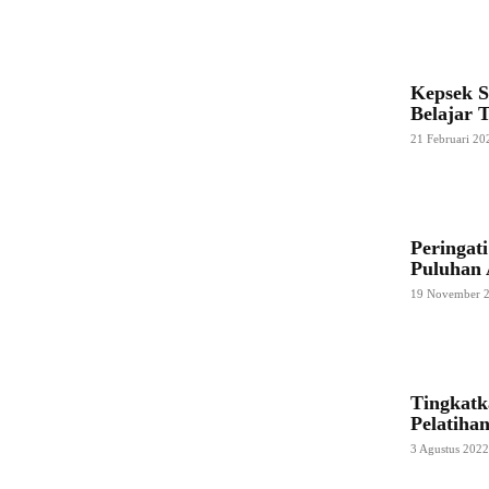
Kepsek S
Belajar 
21 Februari 20
Peringat
Puluhan 
19 November 
Tingkatk
Pelatiha
3 Agustus 202