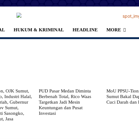
AL
HUKUM & KRIMINAL
HEADLINE
MORE
on, OJK Sumut,
PUD Pasar Medan Diminta
MoU PPSU-Tiong
, Industri Halal,
Berbenah Total, Rico Waas
Sumut Bakal Da
iah, Gubernur
Targetkan Jadi Mesin
Cuci Darah dan
ov Sumut,
Keuntungan dan Pusat
i Sasongko,
Investasi
, Jasa