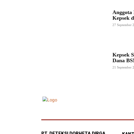
Anggota 
Kepsek d
27 September 
Kepsek S
Dana BS
21 September 
PT. DETEKSI DORHETA DIRGA
KANT