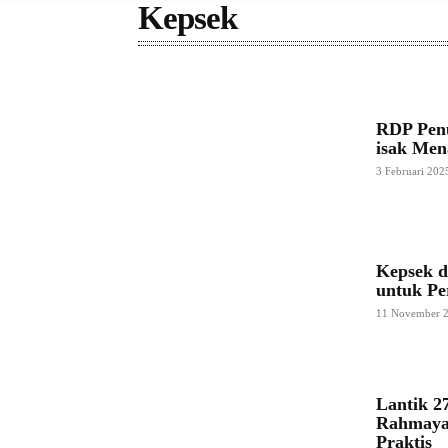
Kepsek
RDP Penu
isak Me
3 Februari 202
Kepsek d
untuk P
11 November 
Lantik 2
Rahmayad
Praktis