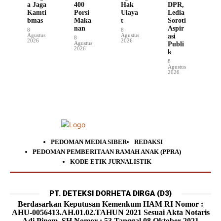
a Jaga
400
Hak
DPR,
Kamti
Porsi
Ulaya
Ledia
bmas
Maka
t
Soroti
nan
Aspir
8
8
Agustus
Agustus
asi
8
2026
2026
Agustus
Publi
2026
k
8
Agustus
2026
PEDOMAN MEDIA SIBER
REDAKSI
PEDOMAN PEMBERITAAN RAMAH ANAK (PPRA)
KODE ETIK JURNALISTIK
PT. DETEKSI DORHETA DIRGA (D3)
Berdasarkan Keputusan Kemenkum HAM RI Nomor :
AHU-0056413.AH.01.02.TAHUN 2021 Sesuai Akta Notaris
Adi Pinem, SH Nomor : 53 Tanggal 08 Oktober 2021