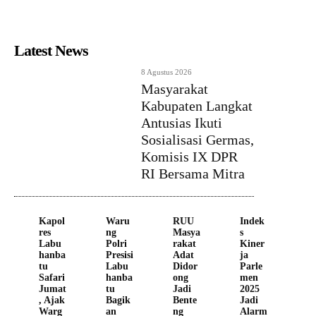
Latest News
8 Agustus 2026
Masyarakat
Kabupaten Langkat
Antusias Ikuti
Sosialisasi Germas,
Komisis IX DPR
RI Bersama Mitra
Kapol
Waru
RUU
Indek
res
ng
Masya
s
Labu
Polri
rakat
Kiner
hanba
Presisi
Adat
ja
tu
Labu
Didor
Parle
Safari
hanba
ong
men
Jumat
tu
Jadi
2025
, Ajak
Bagik
Bente
Jadi
Warg
an
ng
Alarm