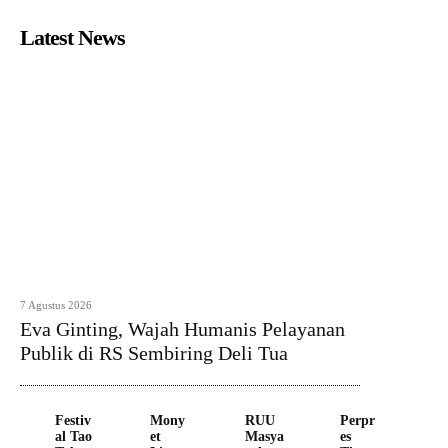
Latest News
7 Agustus 2026
Eva Ginting, Wajah Humanis Pelayanan
Publik di RS Sembiring Deli Tua
Festiv
Mony
RUU
Perpr
al Tao
et
Masya
es