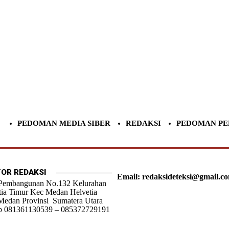
PEDOMAN MEDIA SIBER
REDAKSI
PEDOMAN PE
OR REDAKSI
Email: redaksideteksi@gmail.c
 Pembangunan No.132 Kelurahan
tia Timur Kec Medan Helvetia
Medan Provinsi Sumatera Utara
 081361130539 – 085372729191