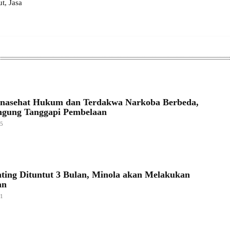
, Jasa
enasehat Hukum dan Terdakwa Narkoba Berbeda,
ngung Tanggapi Pembelaan
25
ting Dituntut 3 Bulan, Minola akan Melakukan
an
21