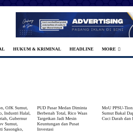
AL
HUKUM & KRIMINAL
HEADLINE
MORE
on, OJK Sumut,
PUD Pasar Medan Diminta
MoU PPSU-Tiong
, Industri Halal,
Berbenah Total, Rico Waas
Sumut Bakal Da
iah, Gubernur
Targetkan Jadi Mesin
Cuci Darah dan
ov Sumut,
Keuntungan dan Pusat
i Sasongko,
Investasi