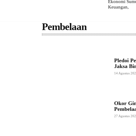
Ekonomi Sumut
Keuangan,
Pembelaan
Pledoi P
Jaksa Bi
14 Agustus 20
Okor Gin
Pembela
27 Agustus 20