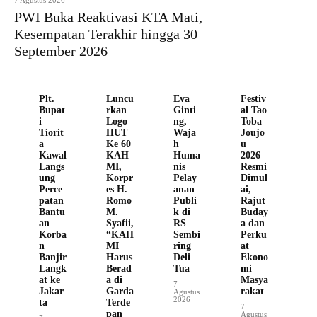
7 Agustus 2026
PWI Buka Reaktivasi KTA Mati,
Kesempatan Terakhir hingga 30
September 2026
Plt.
Luncu
Eva
Festiv
Bupat
rkan
Ginti
al Tao
i
Logo
ng,
Toba
Tiorit
HUT
Waja
Joujo
a
Ke 60
h
u
Kawal
KAH
Huma
2026
Langs
MI,
nis
Resmi
ung
Korpr
Pelay
Dimul
Perce
es H.
anan
ai,
patan
Romo
Publi
Rajut
Bantu
M.
k di
Buday
an
Syafii,
RS
a dan
Korba
“KAH
Sembi
Perku
n
MI
ring
at
Banjir
Harus
Deli
Ekono
Langk
Berad
Tua
mi
at ke
a di
Masya
7
Jakar
Garda
rakat
Agustus
2026
ta
Terde
7
pan
Agustus