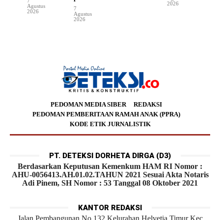
7
2026
Agustus
7
2026
Agustus
2026
PEDOMAN MEDIA SIBER
REDAKSI
PEDOMAN PEMBERITAAN RAMAH ANAK (PPRA)
KODE ETIK JURNALISTIK
PT. DETEKSI DORHETA DIRGA (D3)
Berdasarkan Keputusan Kemenkum HAM RI Nomor :
AHU-0056413.AH.01.02.TAHUN 2021 Sesuai Akta Notaris
Adi Pinem, SH Nomor : 53 Tanggal 08 Oktober 2021
KANTOR REDAKSI
Jalan Pembangunan No.132 Kelurahan Helvetia Timur Kec