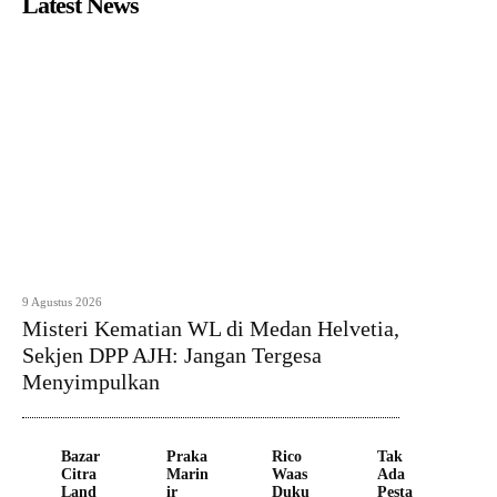
Latest News
9 Agustus 2026
Misteri Kematian WL di Medan Helvetia,
Sekjen DPP AJH: Jangan Tergesa
Menyimpulkan
Bazar
Praka
Rico
Tak
Citra
Marin
Waas
Ada
Land
ir
Duku
Pesta