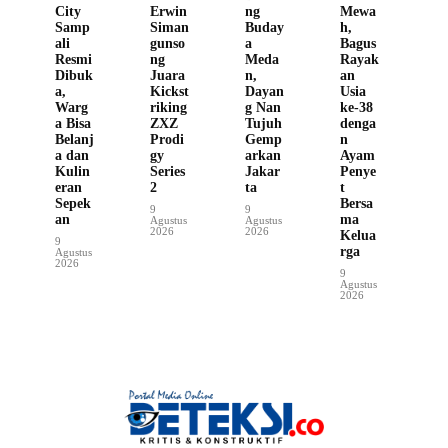
City
Erwin
ng
Mewa
Samp
Siman
Buday
h,
ali
gunso
a
Bagus
Resmi
ng
Meda
Rayak
Dibuk
Juara
n,
an
a,
Kickst
Dayan
Usia
Warg
riking
g Nan
ke-38
a Bisa
ZXZ
Tujuh
denga
Belanj
Prodi
Gemp
n
a dan
gy
arkan
Ayam
Kulin
Series
Jakar
Penye
eran
2
ta
t
Sepek
Bersa
9
9
an
ma
Agustus
Agustus
2026
2026
Kelua
9
rga
Agustus
2026
9
Agustus
2026