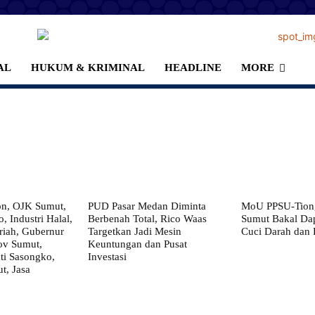
AL
HUKUM & KRIMINAL
HEADLINE
MORE
on, OJK Sumut,
PUD Pasar Medan Diminta
MoU PPSU-Tiong
, Industri Halal,
Berbenah Total, Rico Waas
Sumut Bakal Da
iah, Gubernur
Targetkan Jadi Mesin
Cuci Darah dan
ov Sumut,
Keuntungan dan Pusat
i Sasongko,
Investasi
, Jasa