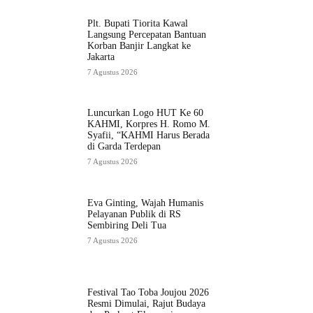
Plt. Bupati Tiorita Kawal
Langsung Percepatan Bantuan
Korban Banjir Langkat ke
Jakarta
7 Agustus 2026
Luncurkan Logo HUT Ke 60
KAHMI, Korpres H. Romo M.
Syafii, “KAHMI Harus Berada
di Garda Terdepan
7 Agustus 2026
Eva Ginting, Wajah Humanis
Pelayanan Publik di RS
Sembiring Deli Tua
7 Agustus 2026
Festival Tao Toba Joujou 2026
Resmi Dimulai, Rajut Budaya