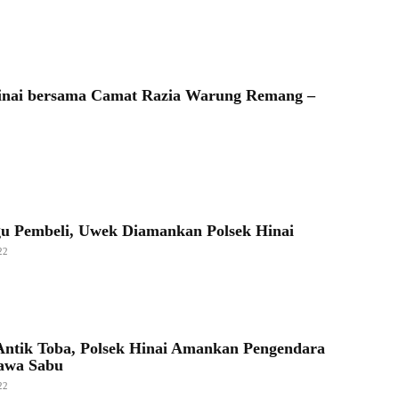
inai bersama Camat Razia Warung Remang –
 Pembeli, Uwek Diamankan Polsek Hinai
22
Antik Toba, Polsek Hinai Amankan Pengendara
awa Sabu
22