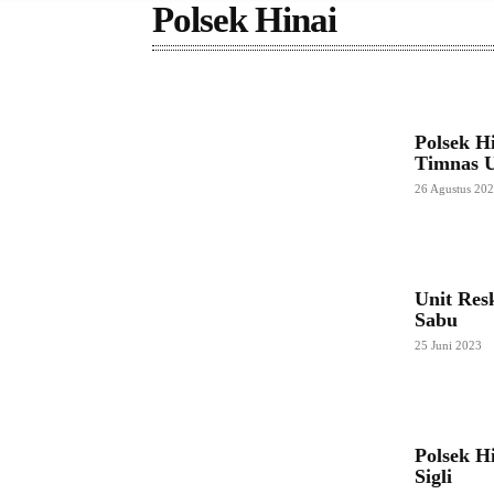
Polsek Hinai
Polsek H
Timnas 
26 Agustus 20
Unit Res
Sabu
25 Juni 2023
Polsek H
Sigli