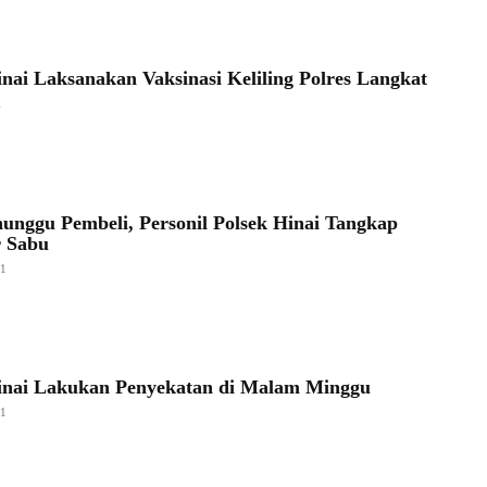
inai Laksanakan Vaksinasi Keliling Polres Langkat
1
unggu Pembeli, Personil Polsek Hinai Tangkap
r Sabu
21
inai Lakukan Penyekatan di Malam Minggu
21