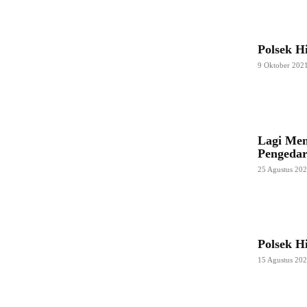
Polsek H
9 Oktober 202
Lagi Men
Pengeda
25 Agustus 20
Polsek H
15 Agustus 20