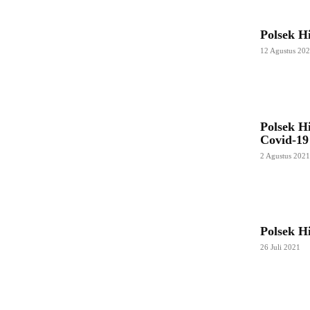
Polsek H
12 Agustus 20
Polsek H
Covid-19
2 Agustus 202
Polsek H
26 Juli 2021