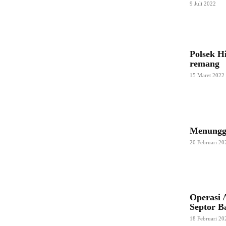
9 Juli 2022
Polsek H
remang
15 Maret 2022
Menunggu
20 Februari 20
Operasi 
Septor B
18 Februari 20