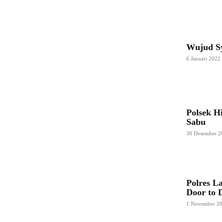
Wujud Sy
6 Januari 2022
Polsek H
Sabu
30 Desember 2
Polres L
Door to 
1 November 2