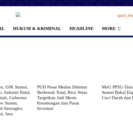
AL
HUKUM & KRIMINAL
HEADLINE
MORE
on, OJK Sumut,
PUD Pasar Medan Diminta
MoU PPSU-Tiong
, Industri Halal,
Berbenah Total, Rico Waas
Sumut Bakal Da
iah, Gubernur
Targetkan Jadi Mesin
Cuci Darah dan
ov Sumut,
Keuntungan dan Pusat
i Sasongko,
Investasi
, Jasa