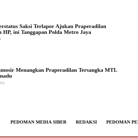
rstatus Saksi Terlapor Ajukan Praperadilan
n HP, ini Tanggapan Polda Metro Jaya
4
amosir Menangkan Praperadilan Tersangka MTL
imadu
021
PEDOMAN MEDIA SIBER
REDAKSI
PEDOMAN PE