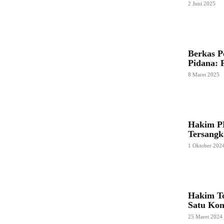
2 Juni 2025
Berkas P
Pidana: 
8 Maret 2025
Hakim PN
Tersangk
1 Oktober 202
Hakim To
Satu Kon
25 Maret 2024