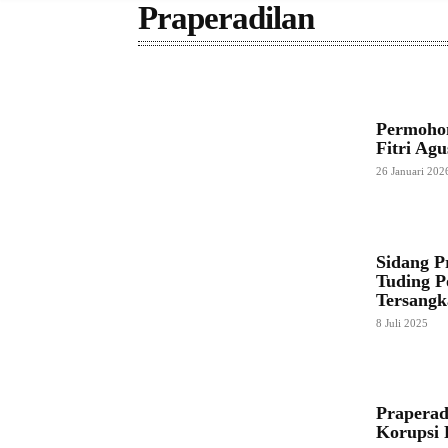
Praperadilan
Permohon
Fitri Ag
26 Januari 202
Sidang 
Tuding P
Tersangk
8 Juli 2025
Praperad
Korupsi