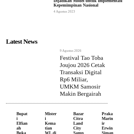
Dijadikan Model untuk Implementasi
Kepemimpinan Nasional
4 Agustus 2023
Latest News
9 Agustus 2026
Festival Tao Toba
Joujou 2026 Cetak
Transaksi Digital
Rp6 Miliar,
UMKM Samosir
Makin Bergairah
Bupat
Mister
Bazar
Praka
i
i
Citra
Marin
Elfian
Kema
Land
ir
ah
tian
City
Erwin
Buka
WL di
Samp
Siman