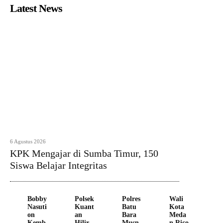
Latest News
6 Agustus 2026
KPK Mengajar di Sumba Timur, 150
Siswa Belajar Integritas
Bobby
Polsek
Polres
Wali
Nasuti
Kuant
Batu
Kota
on
an
Bara
Meda
Kemb
Hilir
Musn
n Rico