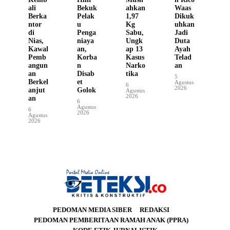
ali
Bekuk
ahkan
Waas
Berka
Pelak
1,97
Dikuk
ntor
u
Kg
uhkan
di
Penga
Sabu,
Jadi
Nias,
niaya
Ungk
Duta
Kawal
an,
ap 13
Ayah
Pemb
Korba
Kasus
Telad
angun
n
Narko
an
an
Disab
tika
5
Berkel
et
Agustus
6
2026
anjut
Golok
Agustus
2026
an
6
Agustus
6
2026
Agustus
2026
PEDOMAN MEDIA SIBER
REDAKSI
PEDOMAN PEMBERITAAN RAMAH ANAK (PPRA)