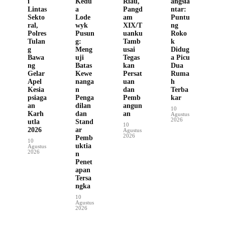
i
Kedu
Riau,
angsia
Lintas
a
Pangd
ntar:
Sekto
Lode
am
Puntu
ral,
wyk
XIX/T
ng
Polres
Pusun
uanku
Roko
Tulan
g:
Tamb
k
g
Meng
usai
Didug
Bawa
uji
Tegas
a Picu
ng
Batas
kan
Dua
Gelar
Kewe
Persat
Ruma
Apel
nanga
uan
h
Kesia
n
dan
Terba
psiaga
Penga
Pemb
kar
an
dilan
angun
10
Karh
dan
an
Agustus
2026
utla
Stand
10
2026
ar
Agustus
2026
Pemb
10
uktia
Agustus
2026
n
Penet
apan
Tersa
ngka
10
Agustus
2026