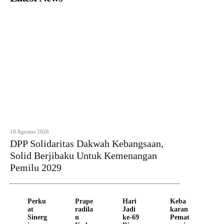
10 Agustus 2026
DPP Solidaritas Dakwah Kebangsaan,
Solid Berjibaku Untuk Kemenangan
Pemilu 2029
Perku
Prape
Hari
Keba
at
radila
Jadi
karan
Sinerg
n
ke-69
Pemat