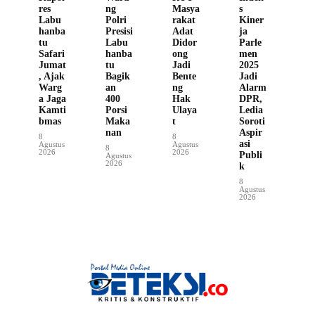
res
ng
Masya
s
Labu
Polri
rakat
Kiner
hanba
Presisi
Adat
ja
tu
Labu
Didor
Parle
Safari
hanba
ong
men
Jumat
tu
Jadi
2025
, Ajak
Bagik
Bente
Jadi
Warg
an
ng
Alarm
a Jaga
400
Hak
DPR,
Kamti
Porsi
Ulaya
Ledia
bmas
Maka
t
Soroti
nan
Aspir
8
8
asi
Agustus
Agustus
8
2026
2026
Publi
Agustus
2026
k
8
Agustus
2026