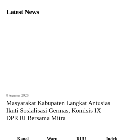
Latest News
8 Agustus 2026
Masyarakat Kabupaten Langkat Antusias
Ikuti Sosialisasi Germas, Komisis IX
DPR RI Bersama Mitra
Kapol
Waru
RUU
Indek