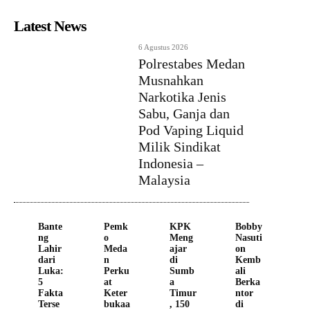
Latest News
6 Agustus 2026
Polrestabes Medan
Musnahkan
Narkotika Jenis
Sabu, Ganja dan
Pod Vaping Liquid
Milik Sindikat
Indonesia –
Malaysia
Bante
Pemk
KPK
Bobby
ng
o
Meng
Nasuti
Lahir
Meda
ajar
on
dari
n
di
Kemb
Luka:
Perku
Sumb
ali
5
at
a
Berka
Fakta
Keter
Timur
ntor
Terse
bukaa
, 150
di