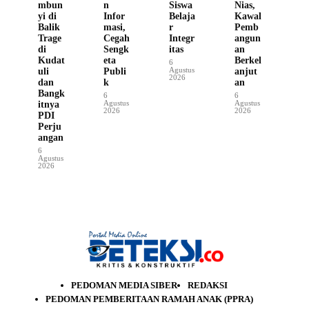
mbun
n
Siswa
Nias,
yi di
Infor
Belaja
Kawal
Balik
masi,
r
Pemb
Trage
Cegah
Integr
angun
di
Sengk
itas
an
Kudat
eta
Berkel
6
Agustus
uli
Publi
anjut
2026
dan
k
an
Bangk
6
6
Agustus
Agustus
itnya
2026
2026
PDI
Perju
angan
6
Agustus
2026
PEDOMAN MEDIA SIBER
REDAKSI
PEDOMAN PEMBERITAAN RAMAH ANAK (PPRA)