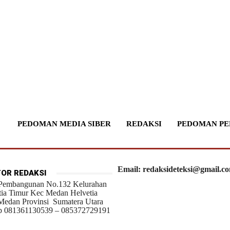
PEDOMAN MEDIA SIBER
REDAKSI
PEDOMAN PE
Email: redaksideteksi@gmail.c
OR REDAKSI
 Pembangunan No.132 Kelurahan
tia Timur Kec Medan Helvetia
Medan Provinsi Sumatera Utara
 081361130539 – 085372729191