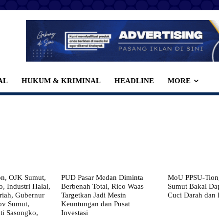
AL
HUKUM & KRIMINAL
HEADLINE
MORE
on, OJK Sumut,
PUD Pasar Medan Diminta
MoU PPSU-Tiong
, Industri Halal,
Berbenah Total, Rico Waas
Sumut Bakal Da
iah, Gubernur
Targetkan Jadi Mesin
Cuci Darah dan
ov Sumut,
Keuntungan dan Pusat
i Sasongko,
Investasi