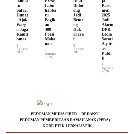
hanba
Presisi
Adat
ja
tu
Labu
Didor
Parle
Safari
hanba
ong
men
Jumat
tu
Jadi
2025
, Ajak
Bagik
Bente
Jadi
Warg
an
ng
Alarm
a Jaga
400
Hak
DPR,
Kamti
Porsi
Ulaya
Ledia
bmas
Maka
t
Soroti
nan
Aspir
8
8
asi
Agustus
Agustus
8
2026
2026
Publi
Agustus
2026
k
8
Agustus
2026
PEDOMAN MEDIA SIBER
REDAKSI
PEDOMAN PEMBERITAAN RAMAH ANAK (PPRA)
KODE ETIK JURNALISTIK