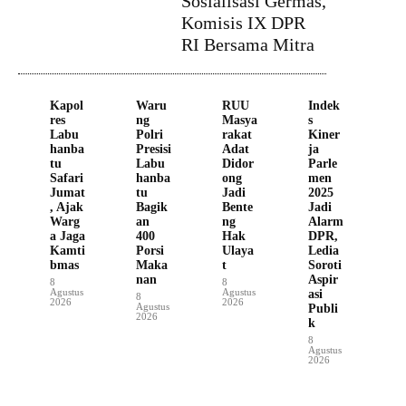
Sosialisasi Germas,
Komisis IX DPR
RI Bersama Mitra
Kapol
Waru
RUU
Indek
res
ng
Masya
s
Labu
Polri
rakat
Kiner
hanba
Presisi
Adat
ja
tu
Labu
Didor
Parle
Safari
hanba
ong
men
Jumat
tu
Jadi
2025
, Ajak
Bagik
Bente
Jadi
Warg
an
ng
Alarm
a Jaga
400
Hak
DPR,
Kamti
Porsi
Ulaya
Ledia
bmas
Maka
t
Soroti
nan
Aspir
8
8
Agustus
Agustus
asi
8
2026
2026
Agustus
Publi
2026
k
8
Agustus
2026