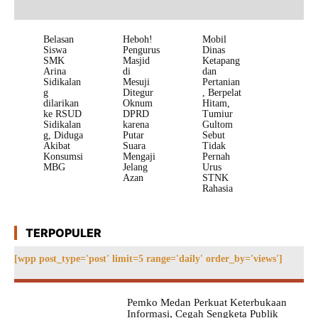
Belasan
Heboh!
Mobil
Siswa
Pengurus
Dinas
SMK
Masjid
Ketapang
Arina
di
dan
Sidikalan
Mesuji
Pertanian
g
Ditegur
, Berpelat
dilarikan
Oknum
Hitam,
ke RSUD
DPRD
Tumiur
Sidikalan
karena
Gultom
g, Diduga
Putar
Sebut
Akibat
Suara
Tidak
Konsumsi
Mengaji
Pernah
MBG
Jelang
Urus
Azan
STNK
Rahasia
TERPOPULER
[wpp post_type='post' limit=5 range='daily' order_by='views']
Pemko Medan Perkuat Keterbukaan
Informasi, Cegah Sengketa Publik