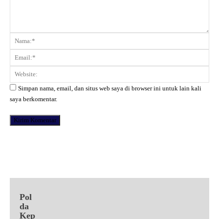
Komentar:
Na
Ema
Web
Simpan nama, email, dan situs web saya di browser ini untuk lain kali
saya berkomentar.
Facebook
X
Pinterest
WhatsApp
Pol
da
Kep