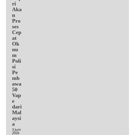
ri
Aka
n
Pro
ses
Cep
at
Ok
nu
m
Poli
si
Pe
mb
awa
50
Vap
e
dari
Mal
aysi
a
3 Juni
2026