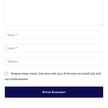
Komentar:
Na
Ema
Web
Simpan nama, email, dan situs web saya di browser ini untuk lain kali
saya berkomentar.