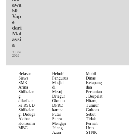
awa
50
Vap
e
dari
Mal
aysi
a
3 Juni
2026
Belasan
Heboh!
Mobil
Siswa
Pengurus
Dinas
SMK
Masjid
Ketapang
Arina
di
dan
Sidikalan
Mesuji
Pertanian
g
Ditegur
, Berpelat
dilarikan
Oknum
Hitam,
ke RSUD
DPRD
Tumiur
Sidikalan
karena
Gultom
g, Diduga
Putar
Sebut
Akibat
Suara
Tidak
Konsumsi
Mengaji
Pernah
MBG
Jelang
Urus
Azan
STNK