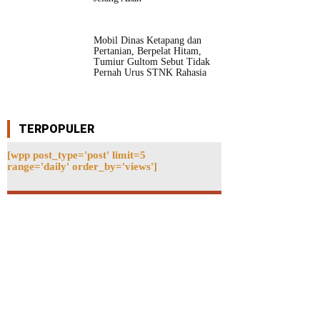
Mobil Dinas Ketapang dan
Pertanian, Berpelat Hitam,
Tumiur Gultom Sebut Tidak
Pernah Urus STNK Rahasia
TERPOPULER
[wpp post_type='post' limit=5
range='daily' order_by='views']