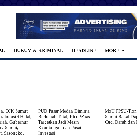
AL
HUKUM & KRIMINAL
HEADLINE
MORE
on, OJK Sumut,
PUD Pasar Medan Diminta
MoU PPSU-Tiong
, Industri Halal,
Berbenah Total, Rico Waas
Sumut Bakal Da
iah, Gubernur
Targetkan Jadi Mesin
Cuci Darah dan
ov Sumut,
Keuntungan dan Pusat
i Sasongko,
Investasi