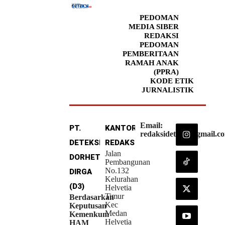
PEDOMAN
MEDIA SIBER
REDAKSI
PEDOMAN
PEMBERITAAN
RAMAH ANAK
(PPRA)
KODE ETIK
JURNALISTIK
Email:
PT.
KANTOR
redaksideteksi@gmail.c
DETEKSI
REDAKSI
Jalan
DORHETA
Pembangunan
No.132
DIRGA
Kelurahan
(D3)
Helvetia
Timur
Berdasarkan
Kec
Keputusan
Medan
Kemenkum
Helvetia
HAM