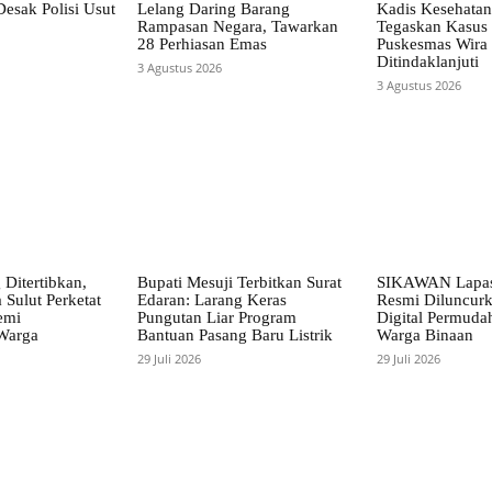
esak Polisi Usut
Lelang Daring Barang
Kadis Kesehatan
Rampasan Negara, Tawarkan
Tegaskan Kasus
28 Perhiasan Emas
Puskesmas Wira 
Ditindaklanjuti
3 Agustus 2026
3 Agustus 2026
Ditertibkan,
Bupati Mesuji Terbitkan Surat
SIKAWAN Lapas
 Sulut Perketat
Edaran: Larang Keras
Resmi Diluncur
emi
Pungutan Liar Program
Digital Permuda
Warga
Bantuan Pasang Baru Listrik
Warga Binaan
29 Juli 2026
29 Juli 2026