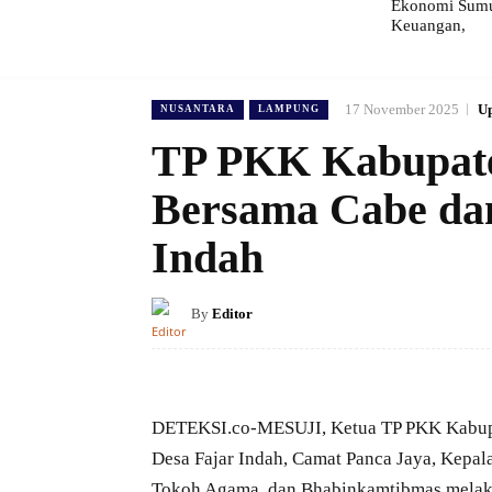
Ekonomi Sumut
Keuangan,
17 November 2025
Up
NUSANTARA
LAMPUNG
TP PKK Kabupate
Bersama Cabe da
Indah
By
Editor
DETEKSI.co-MESUJI, Ketua TP PKK Kabup
Desa Fajar Indah, Camat Panca Jaya, Kepal
Tokoh Agama, dan Bhabinkamtibmas melak