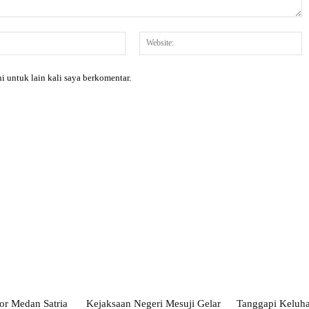
Email:*
W
i untuk lain kali saya berkomentar.
X
Pinterest
WhatsApp
or Medan Satria
Kejaksaan Negeri Mesuji Gelar
Tanggapi Keluh