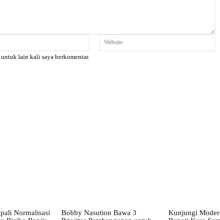
Email:*
W
 untuk lain kali saya berkomentar.
X
Pinterest
WhatsApp
pali Normalisasi
Bobby Nasution Bawa 3
Kunjungi Mode