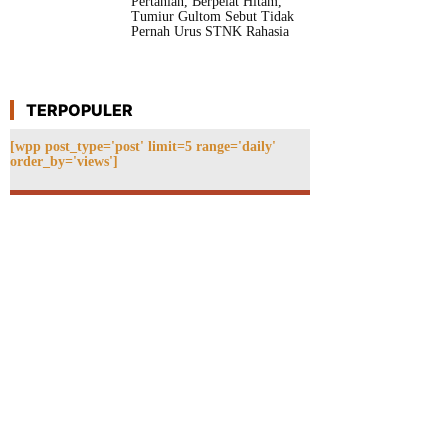
Pertanian, Berpelat Hitam,
Tumiur Gultom Sebut Tidak
Pernah Urus STNK Rahasia
TERPOPULER
[wpp post_type='post' limit=5 range='daily'
order_by='views']