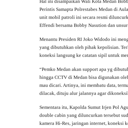
Hal ini disampaikan Wali Kota Medan Bobby
Perintis Samapta Polrestabes Medan di Aula
unit mobil patroli ini secara resmi dilunc
Effendi bersama Bobby Nasution dan unsu
Menantu Presiden RI Joko Widodo ini men
yang dibutuhkan oleh pihak kepolisian. Terl
koneksi langsung ke catatan sipil untuk men
“Pemko Medan akan support apa yg dibutuhka
hingga CCTV di Medan bisa digunakan oleh
mau dicari. Artinya, ini membatu data, term
dilacak, dituju alur jalannya agar dikoneks
Sementara itu, Kapolda Sumut Irjen Pol Ag
double cabin yang diluncurkan tersebut sud
kamera Hi-Res, jaringan internet, koneksi k