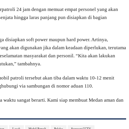
berpatroli 24 jam dengan memuat empat personel yang akan
 senjata hingga laras panjang pun disiapkan di bagian
ga disiapkan soft power maupun hard power. Artinya,
 yang akan digunakan jika dalam keadaan diperlukan, terutama
selamatan masyarakat dan personil. “Kita akan lakukan
butukan,” tambahnya.
bil patroli tersebut akan tiba dalam waktu 10-12 menit
ghubungi via sambungan di nomor aduan 110.
na waktu sangat berarti. Kami siap membuat Medan aman dan
tan
Lacak
Mobil Patroli
Pelaku
Support CCTV