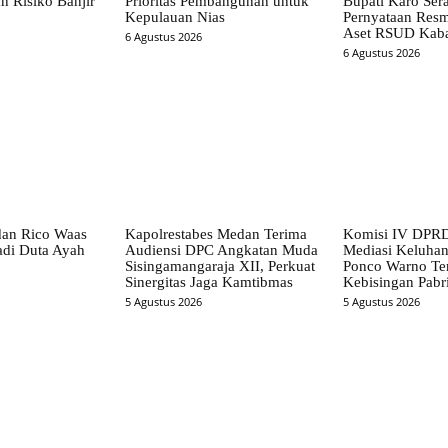
n Risiko Banjir
Prioritas Pembangunan untuk
Bupati Karo Ser
Kepulauan Nias
Pernyataan Resm
Aset RSUD Kab
6 Agustus 2026
6 Agustus 2026
dan Rico Waas
Kapolrestabes Medan Terima
Komisi IV DPRD
di Duta Ayah
Audiensi DPC Angkatan Muda
Mediasi Keluha
Sisingamangaraja XII, Perkuat
Ponco Warno Ter
Sinergitas Jaga Kamtibmas
Kebisingan Pabr
5 Agustus 2026
5 Agustus 2026