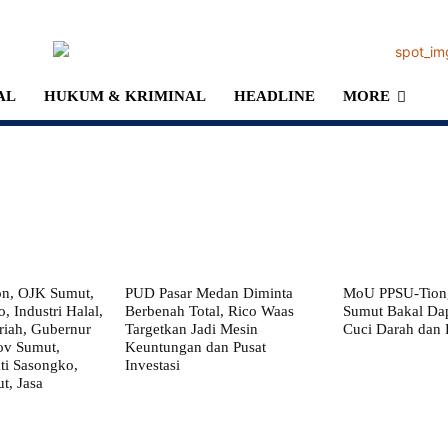
AL
HUKUM & KRIMINAL
HEADLINE
MORE
on, OJK Sumut,
PUD Pasar Medan Diminta
MoU PPSU-Tiong
, Industri Halal,
Berbenah Total, Rico Waas
Sumut Bakal Da
iah, Gubernur
Targetkan Jadi Mesin
Cuci Darah dan
ov Sumut,
Keuntungan dan Pusat
i Sasongko,
Investasi
, Jasa