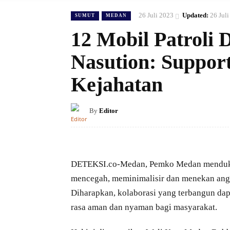
26 Juli 2023
Updated:
26 Jul
SUMUT
MEDAN
12 Mobil Patroli
Nasution: Suppo
Kejahatan
By
Editor
DETEKSI.co-Medan, Pemko Medan menduku
mencegah, meminimalisir dan menekan angka
Diharapkan, kolaborasi yang terbangun d
rasa aman dan nyaman bagi masyarakat.