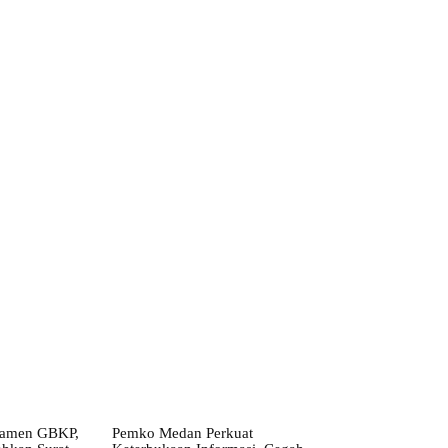
ebsite:
ramen GBKP,
Pemko Medan Perkuat