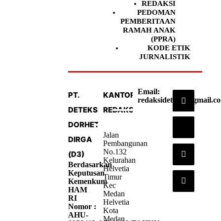
REDAKSI
PEDOMAN
PEMBERITAAN
RAMAH ANAK
(PPRA)
KODE ETIK
JURNALISTIK
Email:
PT.
KANTOR
redaksideteksi@gmail.c
DETEKSI
REDAKSI
DORHETA
Jalan
DIRGA
Pembangunan
No.132
(D3)
Kelurahan
Berdasarkan
Helvetia
Keputusan
Timur
Kemenkum
Kec
HAM
Medan
RI
Helvetia
Nomor :
Kota
AHU-
Medan