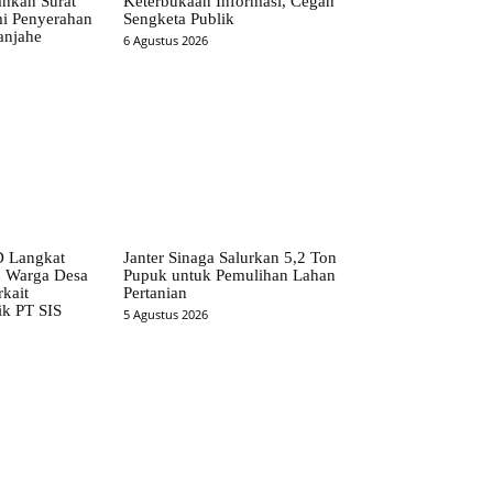
ahkan Surat
Keterbukaan Informasi, Cegah
i Penyerahan
Sengketa Publik
anjahe
6 Agustus 2026
 Langkat
Janter Sinaga Salurkan 5,2 Ton
n Warga Desa
Pupuk untuk Pemulihan Lahan
kait
Pertanian
ik PT SIS
5 Agustus 2026