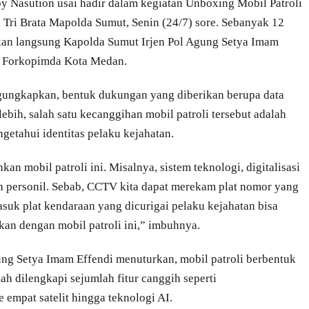
 Nasution usai hadir dalam kegiatan Unboxing Mobil Patroli
 Tri Brata Mapolda Sumut, Senin (24/7) sore. Sebanyak 12
urkan langsung Kapolda Sumut Irjen Pol Agung Setya Imam
r Forkopimda Kota Medan.
gungkapkan, bentuk dukungan yang diberikan berupa data
ebih, salah satu kecanggihan mobil patroli tersebut adalah
getahui identitas pelaku kejahatan.
n mobil patroli ini. Misalnya, sistem teknologi, digitalisasi
 personil. Sebab, CCTV kita dapat merekam plat nomor yang
asuk plat kendaraan yang dicurigai pelaku kejahatan bisa
ikan dengan mobil patroli ini,” imbuhnya.
ung Setya Imam Effendi menuturkan, mobil patroli berbentuk
ah dilengkapi sejumlah fitur canggih seperti
e empat satelit hingga teknologi AI.