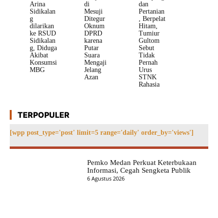
Arina
di
dan
Sidikalan
Mesuji
Pertanian
g
Ditegur
, Berpelat
dilarikan
Oknum
Hitam,
ke RSUD
DPRD
Tumiur
Sidikalan
karena
Gultom
g, Diduga
Putar
Sebut
Akibat
Suara
Tidak
Konsumsi
Mengaji
Pernah
MBG
Jelang
Urus
Azan
STNK
Rahasia
TERPOPULER
[wpp post_type='post' limit=5 range='daily' order_by='views']
Pemko Medan Perkuat Keterbukaan
Informasi, Cegah Sengketa Publik
6 Agustus 2026