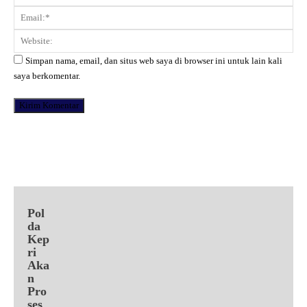
Ema
Web
Simpan nama, email, dan situs web saya di browser ini untuk lain kali
saya berkomentar.
Facebook
X
Pinterest
WhatsApp
Pol
da
Kep
ri
Aka
n
Pro
ses