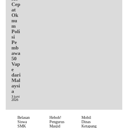
Cep
at
Ok
nu
m
Poli
si
Pe
mb
awa
50
Vap
e
dari
Mal
aysi
a
3 Juni
2026
Belasan
Heboh!
Mobil
Siswa
Pengurus
Dinas
SMK
Masjid
Ketapang