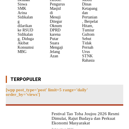
Siswa
Pengurus
Dinas
SMK
Masjid
Ketapang
Arina
di
dan
Sidikalan
Mesuji
Pertanian
g
Ditegur
, Berpelat
dilarikan
Oknum
Hitam,
ke RSUD
DPRD
Tumiur
Sidikalan
karena
Gultom
g, Diduga
Putar
Sebut
Akibat
Suara
Tidak
Konsumsi
Mengaji
Pernah
MBG
Jelang
Urus
Azan
STNK
Rahasia
TERPOPULER
[wpp post_type='post' limit=5 range='daily'
order_by='views']
Festival Tao Toba Joujou 2026 Resmi
Dimulai, Rajut Budaya dan Perkuat
Ekonomi Masyarakat