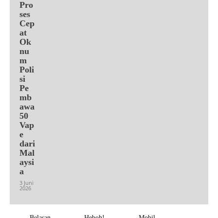
Pro
ses
Cep
at
Ok
nu
m
Poli
si
Pe
mb
awa
50
Vap
e
dari
Mal
aysi
a
3 Juni
2026
Belasan
Heboh!
Mobil