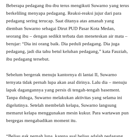
Beberapa pedagang ibu-ibu terus mengikuti Suwarno yang terus
berkeliling menyapa pedagang. Reaksi-reaksi jujur dari para
pedagang sering terucap. Saat ditanya atas amanah yang
diemban Suwarno sebagai Dirut PUD Pasar Kota Medan,
seorang ibu – dengan sedikit terbata dan meneteskan air mata –
berujar: “Dia ini orang baik. Dia peduli pedagang. Dia juga
pedagang, jadi dia tahu betul keluhan pedagang,” kata Fauziah,
ibu pedagang tersebut.
Sebelum bergerak menuju kantornya di lantai II, Suwarno
ternyata tidak pernah lupa akan asal dirinya. Lalu dia – menuju
lapak dagangannya yang persis di tengah-tengah basement.
Tanpa diduga, Suwarno melakukan aktivitas yang selama ini
digelutinya. Setelah membelah kelapa, Suwarno langsung
memarut kelapa menggunakan mesin kukur. Para wartawan pun
bergegas mengabadikan moment itu.
“Beliau gak pernah lupa, karena asal beliau adalah pedagang.