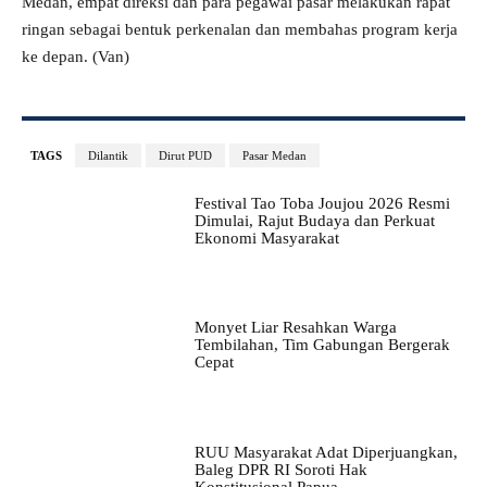
Medan, empat direksi dan para pegawai pasar melakukan rapat
ringan sebagai bentuk perkenalan dan membahas program kerja
ke depan. (Van)
TAGS
Dilantik
Dirut PUD
Pasar Medan
Festival Tao Toba Joujou 2026 Resmi
Dimulai, Rajut Budaya dan Perkuat
Ekonomi Masyarakat
Monyet Liar Resahkan Warga
Tembilahan, Tim Gabungan Bergerak
Cepat
RUU Masyarakat Adat Diperjuangkan,
Baleg DPR RI Soroti Hak
Konstitusional Papua