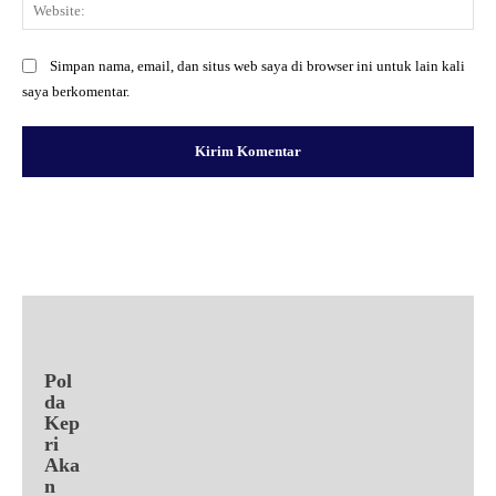
Web
Simpan nama, email, dan situs web saya di browser ini untuk lain kali
saya berkomentar.
Facebook
X
Pinterest
WhatsApp
Pol
da
Kep
ri
Aka
n