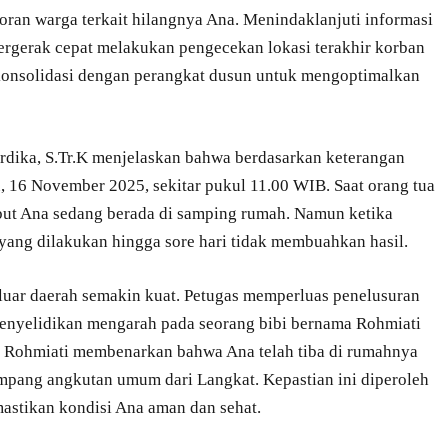
oran warga terkait hilangnya Ana. Menindaklanjuti informasi
bergerak cepat melakukan pengecekan lokasi terakhir korban
 konsolidasi dengan perangkat dusun untuk mengoptimalkan
dika, S.Tr.K menjelaskan bahwa berdasarkan keterangan
u, 16 November 2025, sekitar pukul 11.00 WIB. Saat orang tua
but Ana sedang berada di samping rumah. Namun ketika
 yang dilakukan hingga sore hari tidak membuahkan hasil.
luar daerah semakin kuat. Petugas memperluas penelusuran
penyelidikan mengarah pada seorang bibi bernama Rohmiati
, Rohmiati membenarkan bahwa Ana telah tiba di rumahnya
mpang angkutan umum dari Langkat. Kepastian ini diperoleh
mastikan kondisi Ana aman dan sehat.