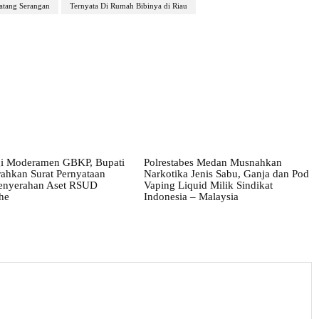
atang Serangan
Ternyata Di Rumah Bibinya di Riau
i Moderamen GBKP, Bupati
Polrestabes Medan Musnahkan
ahkan Surat Pernyataan
Narkotika Jenis Sabu, Ganja dan Pod
enyerahan Aset RSUD
Vaping Liquid Milik Sindikat
he
Indonesia – Malaysia