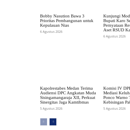
Bobby Nasution Bawa 3
Kunjungi Mod
Prioritas Pembangunan untuk
Bupati Karo S
Kepulauan Nias
Pernyataan Re
Aset RSUD Ka
6 Agustus 2026
6 Agustus 2026
Kapolrestabes Medan Terima
Komisi IV DP
Audiensi DPC Angkatan Muda
Mediasi Kelu
Sisingamangaraja XII, Perkuat
Ponco Warno T
Sinergitas Jaga Kamtibmas
Kebisingan Pa
5 Agustus 2026
5 Agustus 2026