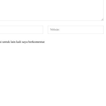
Email:*
W
i untuk lain kali saya berkomentar.
X
Pinterest
WhatsApp