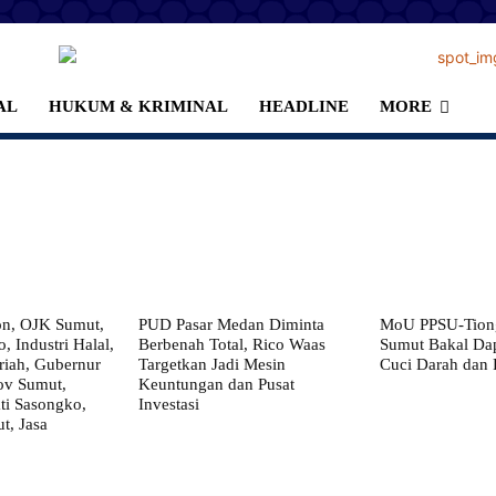
AL
HUKUM & KRIMINAL
HEADLINE
MORE
on, OJK Sumut,
PUD Pasar Medan Diminta
MoU PPSU-Tiong
, Industri Halal,
Berbenah Total, Rico Waas
Sumut Bakal Da
iah, Gubernur
Targetkan Jadi Mesin
Cuci Darah dan
ov Sumut,
Keuntungan dan Pusat
i Sasongko,
Investasi
, Jasa