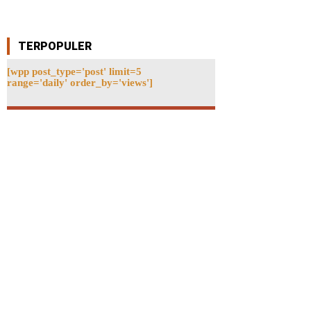
TERPOPULER
[wpp post_type='post' limit=5
range='daily' order_by='views']