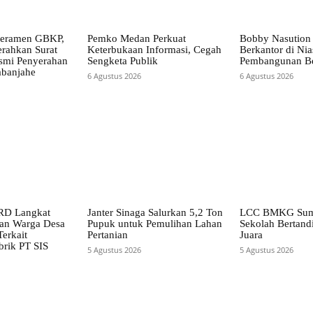
eramen GBKP,
Pemko Medan Perkuat
Bobby Nasution
erahkan Surat
Keterbukaan Informasi, Cegah
Berkantor di Ni
smi Penyerahan
Sengketa Publik
Pembangunan Be
banjahe
6 Agustus 2026
6 Agustus 2026
RD Langkat
Janter Sinaga Salurkan 5,2 Ton
LCC BMKG Sumu
han Warga Desa
Pupuk untuk Pemulihan Lahan
Sekolah Bertandi
erkait
Pertanian
Juara
brik PT SIS
5 Agustus 2026
5 Agustus 2026