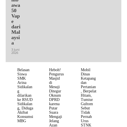
awa
50
Vap
e
dari
Mal
aysi
a
3 Juni
2026
Belasan
Heboh!
Mobil
Siswa
Pengurus
Dinas
SMK
Masjid
Ketapang
Arina
di
dan
Sidikalan
Mesuji
Pertanian
g
Ditegur
, Berpelat
dilarikan
Oknum
Hitam,
ke RSUD
DPRD
Tumiur
Sidikalan
karena
Gultom
g, Diduga
Putar
Sebut
Akibat
Suara
Tidak
Konsumsi
Mengaji
Pernah
MBG
Jelang
Urus
Azan
STNK