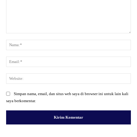
Komentar:
Na
Ema
Web
Simpan nama, email, dan situs web saya di browser ini untuk lain kali
saya berkomentar.