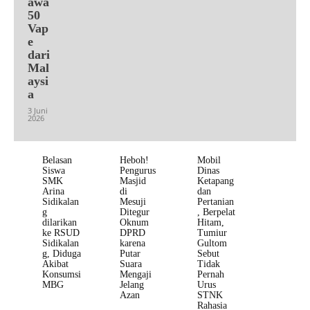
awa
50
Vap
e
dari
Mal
aysi
a
3 Juni
2026
Belasan
Heboh!
Mobil
Siswa
Pengurus
Dinas
SMK
Masjid
Ketapang
Arina
di
dan
Sidikalan
Mesuji
Pertanian
g
Ditegur
, Berpelat
dilarikan
Oknum
Hitam,
ke RSUD
DPRD
Tumiur
Sidikalan
karena
Gultom
g, Diduga
Putar
Sebut
Akibat
Suara
Tidak
Konsumsi
Mengaji
Pernah
MBG
Jelang
Urus
Azan
STNK
Rahasia