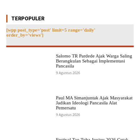
TERPOPULER
[wpp post_type='post' limit=5 range='daily'
order_by='views']
Salomo TR Pardede Ajak Warga Saling
Berangkulan Sebagai Implementasi
Pancasila
9 Agustus 2026
Paul MA Simanjuntak Ajak Masyarakat
Jadikan Ideologi Pancasila Alat
Pemersatu
9 Agustus 2026
Festival Tao Toba Joujou 2026 Cetak