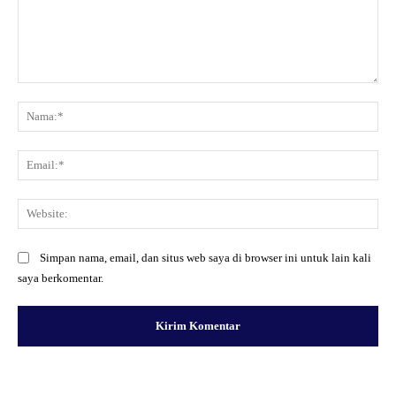
Komentar:
Na
Ema
Web
Simpan nama, email, dan situs web saya di browser ini untuk lain kali
saya berkomentar.
Facebook
X
Pinterest
WhatsApp