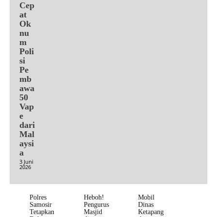
Cep
at
Ok
nu
m
Poli
si
Pe
mb
awa
50
Vap
e
dari
Mal
aysi
a
3 Juni
2026
Polres
Heboh!
Mobil
Samosir
Pengurus
Dinas
Tetapkan
Masjid
Ketapang