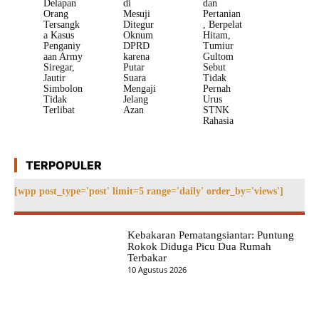
Delapan
di
dan
Orang
Mesuji
Pertanian
Tersangk
Ditegur
, Berpelat
a Kasus
Oknum
Hitam,
Penganiy
DPRD
Tumiur
aan Army
karena
Gultom
Siregar,
Putar
Sebut
Jautir
Suara
Tidak
Simbolon
Mengaji
Pernah
Tidak
Jelang
Urus
Terlibat
Azan
STNK
Rahasia
TERPOPULER
[wpp post_type='post' limit=5 range='daily' order_by='views']
Kebakaran Pematangsiantar: Puntung
Rokok Diduga Picu Dua Rumah
Terbakar
10 Agustus 2026