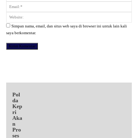
Ema
Web
Simpan nama, email, dan situs web saya di browser ini untuk lain kali
saya berkomentar.
Facebook
X
Pinterest
WhatsApp
Pol
da
Kep
ri
Aka
n
Pro
ses