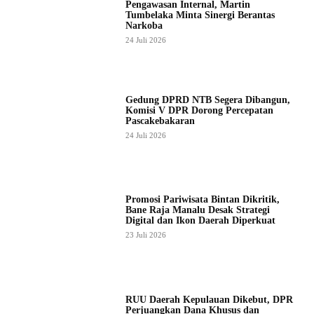
Pengawasan Internal, Martin
Tumbelaka Minta Sinergi Berantas
Narkoba
24 Juli 2026
Gedung DPRD NTB Segera Dibangun,
Komisi V DPR Dorong Percepatan
Pascakebakaran
24 Juli 2026
Promosi Pariwisata Bintan Dikritik,
Bane Raja Manalu Desak Strategi
Digital dan Ikon Daerah Diperkuat
23 Juli 2026
RUU Daerah Kepulauan Dikebut, DPR
Perjuangkan Dana Khusus dan