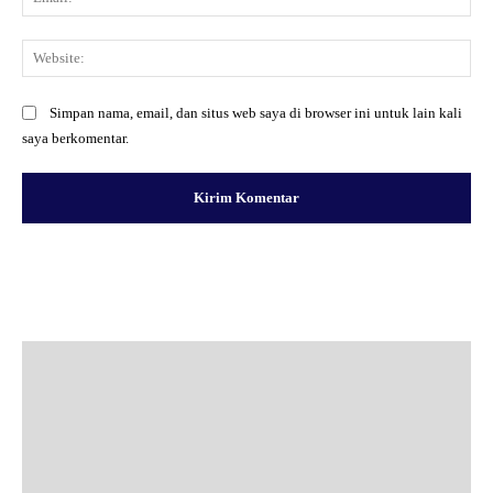
Web
Simpan nama, email, dan situs web saya di browser ini untuk lain kali
saya berkomentar.
Facebook
X
Pinterest
WhatsApp