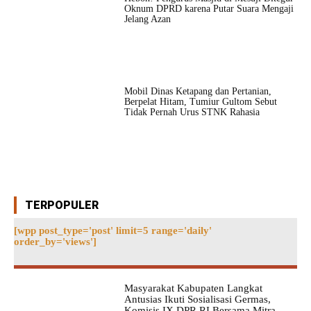
Oknum DPRD karena Putar Suara Mengaji
Jelang Azan
Mobil Dinas Ketapang dan Pertanian,
Berpelat Hitam, Tumiur Gultom Sebut
Tidak Pernah Urus STNK Rahasia
TERPOPULER
[wpp post_type='post' limit=5 range='daily'
order_by='views']
Masyarakat Kabupaten Langkat
Antusias Ikuti Sosialisasi Germas,
Komisis IX DPR RI Bersama Mitra