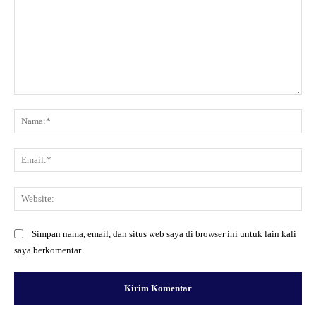
Komentar:
Na
Ema
Web
Simpan nama, email, dan situs web saya di browser ini untuk lain kali
saya berkomentar.