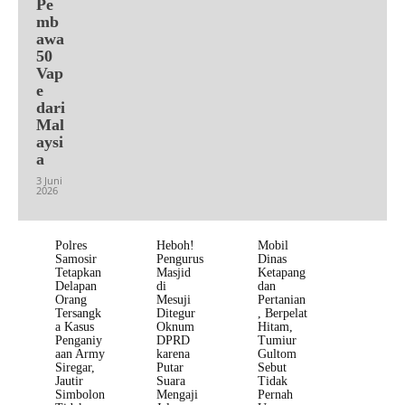
Pe
mb
awa
50
Vap
e
dari
Mal
aysi
a
3 Juni
2026
Polres
Heboh!
Mobil
Samosir
Pengurus
Dinas
Tetapkan
Masjid
Ketapang
Delapan
di
dan
Orang
Mesuji
Pertanian
Tersangk
Ditegur
, Berpelat
a Kasus
Oknum
Hitam,
Penganiy
DPRD
Tumiur
aan Army
karena
Gultom
Siregar,
Putar
Sebut
Jautir
Suara
Tidak
Simbolon
Mengaji
Pernah