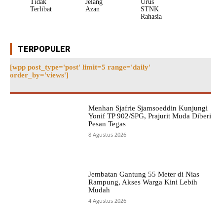
Tidak
Jelang
Urus
Terlibat
Azan
STNK
Rahasia
TERPOPULER
[wpp post_type='post' limit=5 range='daily'
order_by='views']
Menhan Sjafrie Sjamsoeddin Kunjungi
Yonif TP 902/SPG, Prajurit Muda Diberi
Pesan Tegas
8 Agustus 2026
Jembatan Gantung 55 Meter di Nias
Rampung, Akses Warga Kini Lebih
Mudah
4 Agustus 2026