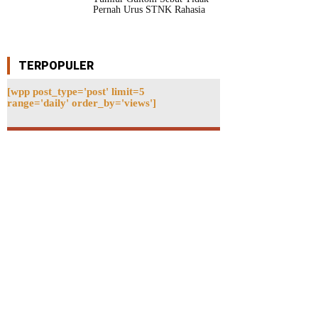
Pernah Urus STNK Rahasia
TERPOPULER
[wpp post_type='post' limit=5
range='daily' order_by='views']