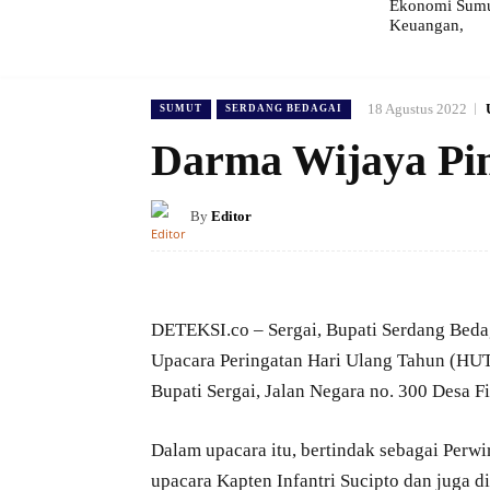
Ekonomi Sumut
Keuangan,
18 Agustus 2022
SUMUT
SERDANG BEDAGAI
Darma Wijaya Pi
By
Editor
DETEKSI.co – Sergai, Bupati Serdang Bedag
Upacara Peringatan Hari Ulang Tahun (HUT
Bupati Sergai, Jalan Negara no. 300 Desa 
Dalam upacara itu, bertindak sebagai Perw
upacara Kapten Infantri Sucipto dan juga d