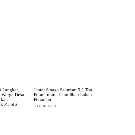
 Langkat
Janter Sinaga Salurkan 5,2 Ton
n Warga Desa
Pupuk untuk Pemulihan Lahan
kait
Pertanian
ik PT SIS
5 Agustus 2026