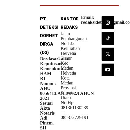
Email:
PT.
KANTOR
redaksideteksi@gmail.c
DETEKSI
REDAKSI
Jalan
DORHETA
Pembangunan
No.132
DIRGA
Kelurahan
(D3)
Helvetia
Timur
Berdasarkan
Kec
Keputusan
Medan
Kemenkum
Helvetia
HAM
Kota
RI
Medan
Nomor :
Provinsi
AHU-
Sumatera
0056413.AH.01.02.TAHUN
Utara
2021
No.Hp
Sesuai
081361130539
Akta
–
Notaris
085372729191
Adi
Pinem,
SH