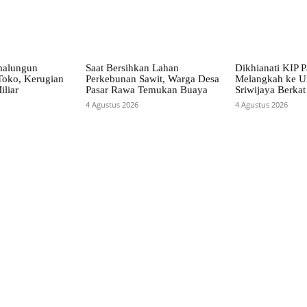
malungun
Saat Bersihkan Lahan
Dikhianati KIP P
Toko, Kerugian
Perkebunan Sawit, Warga Desa
Melangkah ke Un
iliar
Pasar Rawa Temukan Buaya
Sriwijaya Berka
4 Agustus 2026
4 Agustus 2026