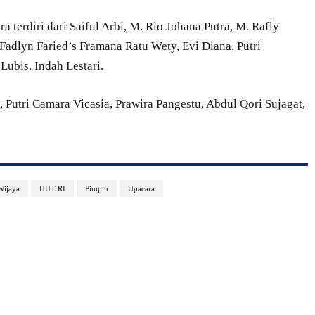
 terdiri dari Saiful Arbi, M. Rio Johana Putra, M. Rafly
adlyn Faried’s Framana Ratu Wety, Evi Diana, Putri
 Lubis, Indah Lestari.
 Putri Camara Vicasia, Prawira Pangestu, Abdul Qori Sujagat,
ijaya
HUT RI
Pimpin
Upacara