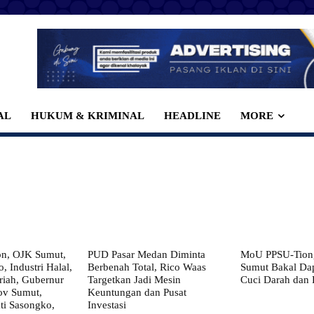
AL
HUKUM & KRIMINAL
HEADLINE
MORE
on, OJK Sumut,
PUD Pasar Medan Diminta
MoU PPSU-Tiong
, Industri Halal,
Berbenah Total, Rico Waas
Sumut Bakal Da
iah, Gubernur
Targetkan Jadi Mesin
Cuci Darah dan
ov Sumut,
Keuntungan dan Pusat
i Sasongko,
Investasi