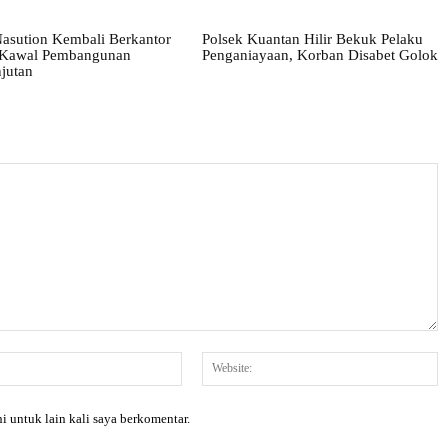
asution Kembali Berkantor
Polsek Kuantan Hilir Bekuk Pelaku
, Kawal Pembangunan
Penganiayaan, Korban Disabet Golok
jutan
Email:*
W
i untuk lain kali saya berkomentar.