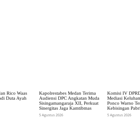
X
Pinterest
WhatsApp
dan Rico Waas
Kapolrestabes Medan Terima
Komisi IV DPRD
di Duta Ayah
Audiensi DPC Angkatan Muda
Mediasi Keluha
Sisingamangaraja XII, Perkuat
Ponco Warno Ter
Sinergitas Jaga Kamtibmas
Kebisingan Pabr
5 Agustus 2026
5 Agustus 2026