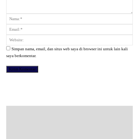
Komentar:
Na
Ema
Web
Simpan nama, email, dan situs web saya di browser ini untuk lain kali
saya berkomentar.
Facebook
X
Pinterest
WhatsApp