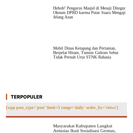
Heboh! Pengurus Masjid di Mesuji Ditegur
Oknum DPRD karena Putar Suara Mengaji
Jelang Azan
Mobil Dinas Ketapang dan Pertanian,
Berpelat Hitam, Tumiur Gultom Sebut
Tidak Pernah Urus STNK Rahasia
TERPOPULER
[wpp post_type='post' limit=5 range='daily' order_by='views']
Masyarakat Kabupaten Langkat
Antusias Ikuti Sosialisasi Germas,