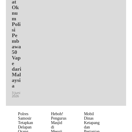
at
Ok
nu
m
Poli
si
Pe
mb
awa
50
Vap
e
dari
Mal
aysi
a
3 Juni
2026
Polres
Heboh!
Mobil
Samosir
Pengurus
Dinas
Tetapkan
Masjid
Ketapang
Delapan
di
dan
Orang
Mesuji
Pertanian