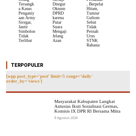
Tersangk
Ditegur
, Berpelat
a Kasus
Oknum
Hitam,
Penganiy
DPRD
Tumiur
aan Army
karena
Gultom
Siregar,
Putar
Sebut
Jautir
Suara
Tidak
Simbolon
Mengaji
Pernah
Tidak
Jelang
Urus
Terlibat
Azan
STNK
Rahasia
TERPOPULER
[wpp post_type='post' limit=5 range='daily'
order_by='views']
Masyarakat Kabupaten Langkat
Antusias Ikuti Sosialisasi Germas,
Komisis IX DPR RI Bersama Mitra
8 Agustus 2026