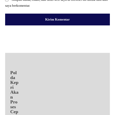
saya berkomentar.
Facebook
X
Pinterest
WhatsApp
Pol
da
Kep
ri
Aka
n
Pro
ses
Cep