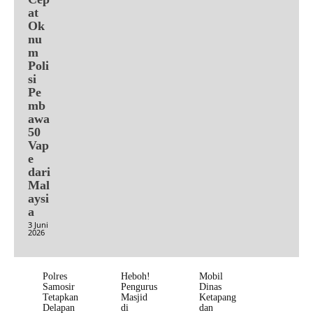
at
Ok
nu
m
Poli
si
Pe
mb
awa
50
Vap
e
dari
Mal
aysi
a
3 Juni
2026
Polres
Heboh!
Mobil
Samosir
Pengurus
Dinas
Tetapkan
Masjid
Ketapang
Delapan
di
dan