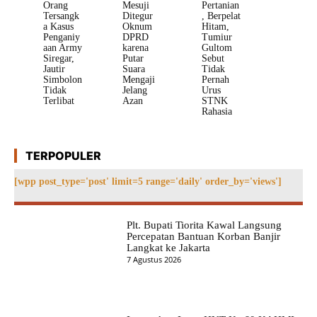
Orang
Mesuji
Pertanian
Tersangk
Ditegur
, Berpelat
a Kasus
Oknum
Hitam,
Penganiy
DPRD
Tumiur
aan Army
karena
Gultom
Siregar,
Putar
Sebut
Jautir
Suara
Tidak
Simbolon
Mengaji
Pernah
Tidak
Jelang
Urus
Terlibat
Azan
STNK
Rahasia
TERPOPULER
[wpp post_type='post' limit=5 range='daily' order_by='views']
Plt. Bupati Tiorita Kawal Langsung
Percepatan Bantuan Korban Banjir
Langkat ke Jakarta
7 Agustus 2026