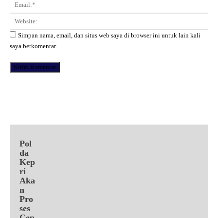
Ema
Web
Simpan nama, email, dan situs web saya di browser ini untuk lain kali
saya berkomentar.
Facebook
X
Pinterest
WhatsApp
Pol
da
Kep
ri
Aka
n
Pro
ses
Cep