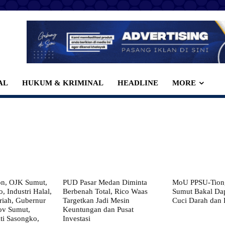
AL
HUKUM & KRIMINAL
HEADLINE
MORE
on, OJK Sumut,
PUD Pasar Medan Diminta
MoU PPSU-Tiong
, Industri Halal,
Berbenah Total, Rico Waas
Sumut Bakal Da
iah, Gubernur
Targetkan Jadi Mesin
Cuci Darah dan
ov Sumut,
Keuntungan dan Pusat
i Sasongko,
Investasi