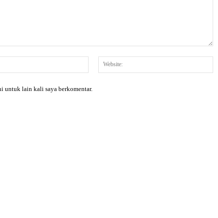
Email:*
W
i untuk lain kali saya berkomentar.
X
Pinterest
WhatsApp