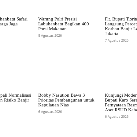
hanbatu Safari
Warung Polri Presisi
Plt. Bupati Tiori
arga Jaga
Labuhanbatu Bagikan 400
Langsung Perce
Porsi Makanan
Korban Banjir L
Jakarta
8 Agustus 2026
7 Agustus 2026
pali Normalisasi
Bobby Nasution Bawa 3
Kunjungi Mode
n Risiko Banjir
Prioritas Pembangunan untuk
Bupati Karo Ser
Kepulauan Nias
Pernyataan Resm
Aset RSUD Kab
6 Agustus 2026
6 Agustus 2026