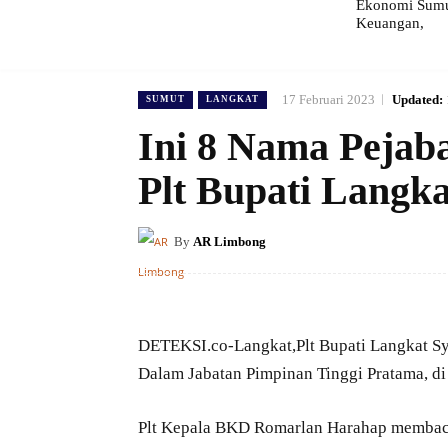
Ekonomi Sumut
Keuangan,
17 Februari 2023
Updated:
SUMUT
LANGKAT
Ini 8 Nama Pejaba
Plt Bupati Langka
By
AR Limbong
DETEKSI.co-Langkat,Plt Bupati Langkat S
Dalam Jabatan Pimpinan Tinggi Pratama, di
Plt Kepala BKD Romarlan Harahap membaca