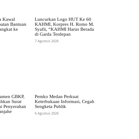
ta Kawal
Luncurkan Logo HUT Ke 60
patan Bantuan
KAHMI, Korpres H. Romo M.
angkat ke
Syafii, “KAHMI Harus Berada
di Garda Terdepan
7 Agustus 2026
ramen GBKP,
Pemko Medan Perkuat
ahkan Surat
Keterbukaan Informasi, Cegah
i Penyerahan
Sengketa Publik
anjahe
6 Agustus 2026