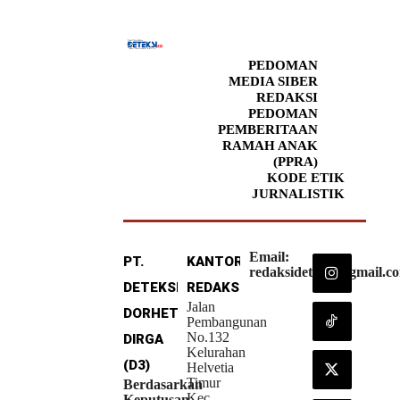
PEDOMAN
MEDIA SIBER
REDAKSI
PEDOMAN
PEMBERITAAN
RAMAH ANAK
(PPRA)
KODE ETIK
JURNALISTIK
Email:
PT.
KANTOR
redaksideteksi@gmail.c
DETEKSI
REDAKSI
Jalan
DORHETA
Pembangunan
No.132
DIRGA
Kelurahan
(D3)
Helvetia
Timur
Berdasarkan
Kec
Keputusan