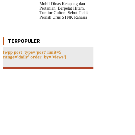
Mobil Dinas Ketapang dan
Pertanian, Berpelat Hitam,
Tumiur Gultom Sebut Tidak
Pernah Urus STNK Rahasia
TERPOPULER
[wpp post_type='post' limit=5
range='daily' order_by='views']