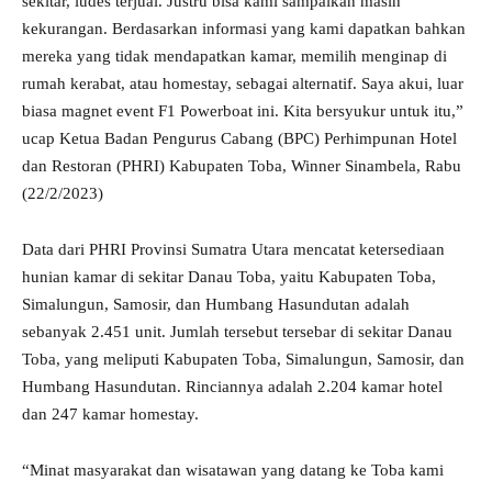
sekitar, ludes terjual. Justru bisa kami sampaikan masih
kekurangan. Berdasarkan informasi yang kami dapatkan bahkan
mereka yang tidak mendapatkan kamar, memilih menginap di
rumah kerabat, atau homestay, sebagai alternatif. Saya akui, luar
biasa magnet event F1 Powerboat ini. Kita bersyukur untuk itu,”
ucap Ketua Badan Pengurus Cabang (BPC) Perhimpunan Hotel
dan Restoran (PHRI) Kabupaten Toba, Winner Sinambela, Rabu
(22/2/2023)
Data dari PHRI Provinsi Sumatra Utara mencatat ketersediaan
hunian kamar di sekitar Danau Toba, yaitu Kabupaten Toba,
Simalungun, Samosir, dan Humbang Hasundutan adalah
sebanyak 2.451 unit. Jumlah tersebut tersebar di sekitar Danau
Toba, yang meliputi Kabupaten Toba, Simalungun, Samosir, dan
Humbang Hasundutan. Rinciannya adalah 2.204 kamar hotel
dan 247 kamar homestay.
“Minat masyarakat dan wisatawan yang datang ke Toba kami