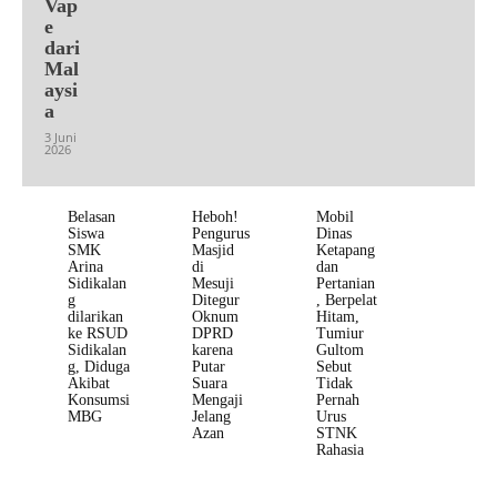
Vap
e
dari
Mal
aysi
a
3 Juni
2026
Belasan
Heboh!
Mobil
Siswa
Pengurus
Dinas
SMK
Masjid
Ketapang
Arina
di
dan
Sidikalan
Mesuji
Pertanian
g
Ditegur
, Berpelat
dilarikan
Oknum
Hitam,
ke RSUD
DPRD
Tumiur
Sidikalan
karena
Gultom
g, Diduga
Putar
Sebut
Akibat
Suara
Tidak
Konsumsi
Mengaji
Pernah
MBG
Jelang
Urus
Azan
STNK
Rahasia