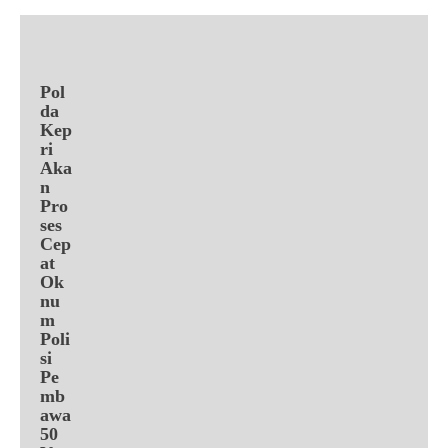
Pol
da
Kep
ri
Aka
n
Pro
ses
Cep
at
Ok
nu
m
Poli
si
Pe
mb
awa
50