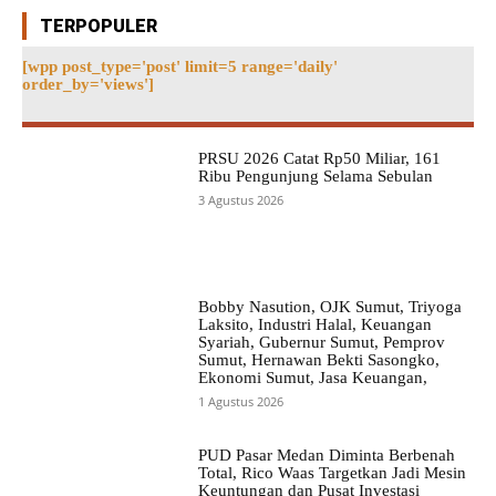
TERPOPULER
[wpp post_type='post' limit=5 range='daily'
order_by='views']
PRSU 2026 Catat Rp50 Miliar, 161
Ribu Pengunjung Selama Sebulan
3 Agustus 2026
Bobby Nasution, OJK Sumut, Triyoga
Laksito, Industri Halal, Keuangan
Syariah, Gubernur Sumut, Pemprov
Sumut, Hernawan Bekti Sasongko,
Ekonomi Sumut, Jasa Keuangan,
1 Agustus 2026
PUD Pasar Medan Diminta Berbenah
Total, Rico Waas Targetkan Jadi Mesin
Keuntungan dan Pusat Investasi