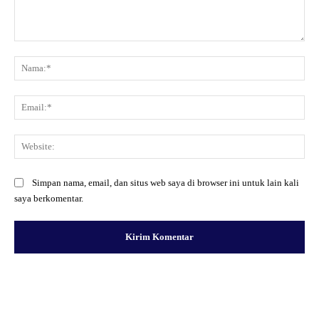
Komentar:
Na
Ema
Web
Simpan nama, email, dan situs web saya di browser ini untuk lain kali
saya berkomentar.
Facebook
X
Pinterest
WhatsApp