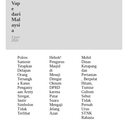
Vap
e
dari
Mal
aysi
a
3 Juni
2026
Polres
Heboh!
Mobil
Samosir
Pengurus
Dinas
Tetapkan
Masjid
Ketapang
Delapan
di
dan
Orang
Mesuji
Pertanian
Tersangk
Ditegur
, Berpelat
a Kasus
Oknum
Hitam,
Penganiy
DPRD
Tumiur
aan Army
karena
Gultom
Siregar,
Putar
Sebut
Jautir
Suara
Tidak
Simbolon
Mengaji
Pernah
Tidak
Jelang
Urus
Terlibat
Azan
STNK
Rahasia