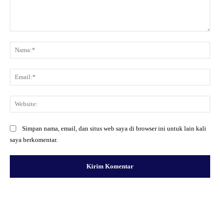
Komentar:
Na
Ema
Web
Simpan nama, email, dan situs web saya di browser ini untuk lain kali
saya berkomentar.
Facebook
X
Pinterest
WhatsApp