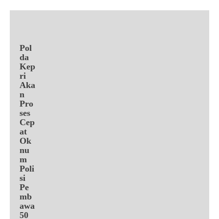
Pol
da
Kep
ri
Aka
n
Pro
ses
Cep
at
Ok
nu
m
Poli
si
Pe
mb
awa
50